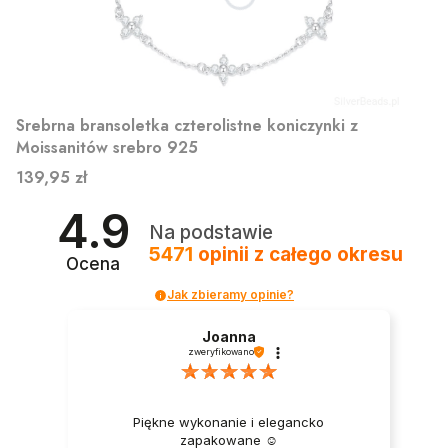
Srebrna bransoletka czterolistne koniczynki z
Moissanitów srebro 925
Cena
139,95 zł
4.9
Na podstawie
5471
opinii
z całego okresu
Ocena
Jak zbieramy opinie?
Joanna
zweryfikowano
Piękne wykonanie i elegancko
zapakowane ☺️