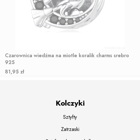
Czarownica wiedźma na miotle koralik charms srebro
925
Cena
81,95 zł
Kolczyki
Sztyfty
Zatrzaski