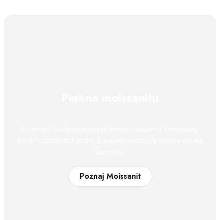
Piękno moissanitu
Moissanit zachwyca wyjątkowym blaskiem i trwałością,
dzięki czemu jest jedną z najpiękniejszych alternatyw dla
diamentu.
Poznaj Moissanit