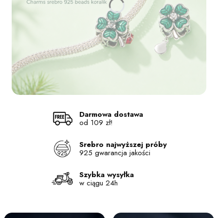
Naciśnij Enter lub spację, aby otworzyć stronę.
Naciśnij Enter lub spację, aby otworzyć stronę.
Naciśnij Enter lub spację, aby otworzyć stronę.
Naciśnij Enter lub spację, aby otworzyć stronę.
Darmowa dostawa
od 109 zł!
Srebro najwyższej próby
925 gwarancja jakości
Szybka wysyłka
w ciągu 24h