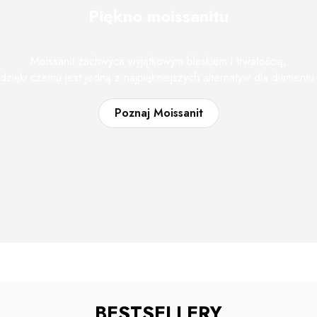
Piękno moissanitu
Moissanit zachwyca wyjątkowym blaskiem i trwałością,
dzięki czemu jest jedną z najpiękniejszych alternatyw dla diamentu
Poznaj Moissanit
BESTSELLERY