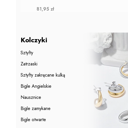
Cena
81,95 zł
Kolczyki
Sztyfty
Zatrzaski
Sztyfty zakręcane kulką
Bigle Angielskie
Nausznice
Bigle zamykane
Bigle otwarte