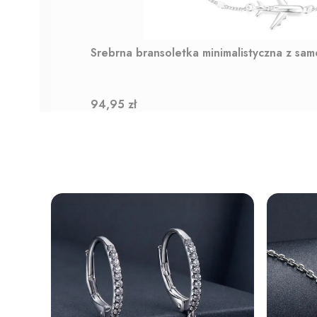
Srebrna bransoletka minimalistyczna z sa
Cena
94,95 zł