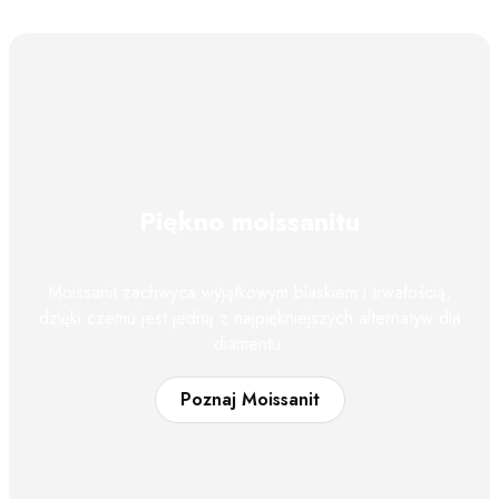
Piękno moissanitu
Moissanit zachwyca wyjątkowym blaskiem i trwałością,
dzięki czemu jest jedną z najpiękniejszych alternatyw dla
diamentu.
Poznaj Moissanit