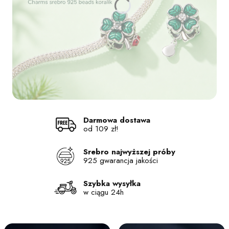
Naciśnij Enter lub spację, aby otworzyć stronę.
Naciśnij Enter lub spację, aby otworzyć stronę.
Naciśnij Enter lub spację, aby otworzyć stronę.
Naciśnij Enter lub spację, aby otworzyć stronę.
Darmowa dostawa
od 109 zł!
Srebro najwyższej próby
925 gwarancja jakości
Szybka wysyłka
w ciągu 24h