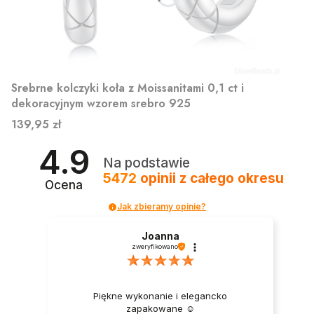
Srebrne kolczyki koła z Moissanitami 0,1 ct i
dekoracyjnym wzorem srebro 925
Cena
139,95 zł
4.9
Na podstawie
5472
opinii
z całego okresu
Ocena
Jak zbieramy opinie?
Joanna
zweryfikowano
Piękne wykonanie i elegancko
zapakowane ☺️