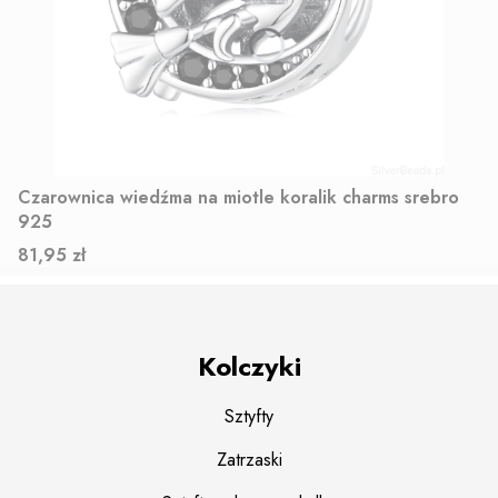
Czarownica wiedźma na miotle koralik charms srebro
925
Cena
81,95 zł
Kolczyki
Sztyfty
Zatrzaski