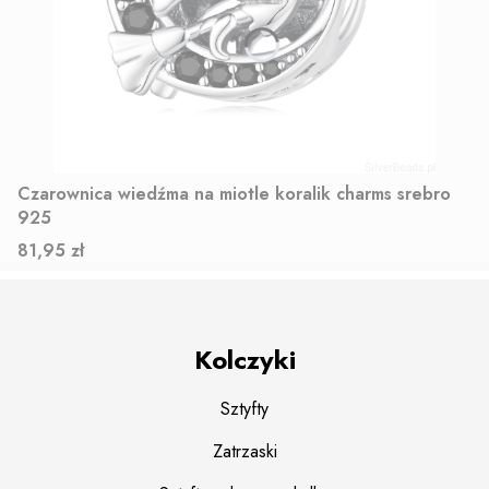
Czarownica wiedźma na miotle koralik charms srebro
925
Cena
81,95 zł
Kolczyki
Sztyfty
Zatrzaski