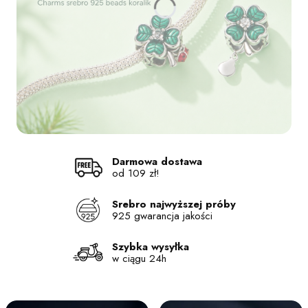
Naciśnij Enter lub spację, aby otworzyć stronę.
Naciśnij Enter lub spację, aby otworzyć stronę.
Naciśnij Enter lub spację, aby otworzyć stronę.
Naciśnij Enter lub spację, aby otworzyć stronę.
Darmowa dostawa
od 109 zł!
Srebro najwyższej próby
925 gwarancja jakości
Szybka wysyłka
w ciągu 24h