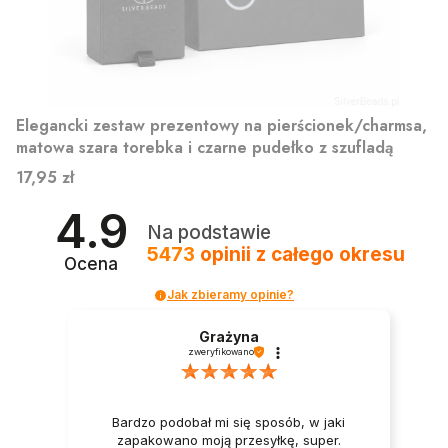
Elegancki zestaw prezentowy na pierścionek/charmsa,
matowa szara torebka i czarne pudełko z szufladą
Cena
17,95 zł
4.9
Na podstawie
5473
opinii
z całego okresu
Ocena
Jak zbieramy opinie?
Grażyna
zweryfikowano
Bardzo podobał mi się sposób, w jaki
zapakowano moją przesyłkę, super.