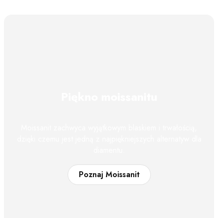
Piękno moissanitu
Moissanit zachwyca wyjątkowym blaskiem i trwałością,
dzięki czemu jest jedną z najpiękniejszych alternatyw dla
diamentu.
Poznaj Moissanit