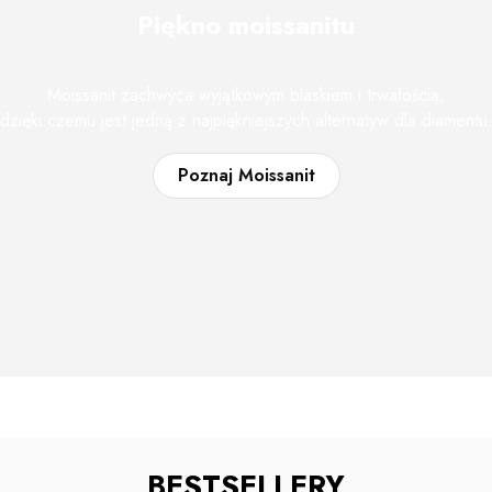
Piękno moissanitu
Moissanit zachwyca wyjątkowym blaskiem i trwałością,
dzięki czemu jest jedną z najpiękniejszych alternatyw dla diamentu
Poznaj Moissanit
BESTSELLERY