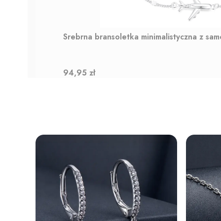
Srebrna bransoletka minimalistyczna z sa
Cena
94,95 zł