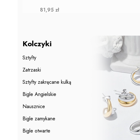
Cena
81,95 zł
Kolczyki
Sztyfty
Zatrzaski
Sztyfty zakręcane kulką
Bigle Angielskie
Nausznice
Bigle zamykane
Bigle otwarte