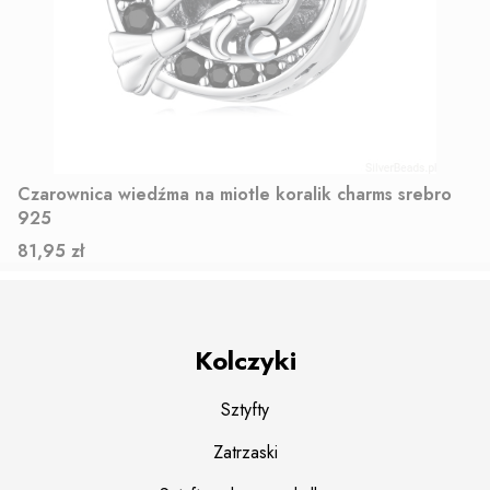
Czarownica wiedźma na miotle koralik charms srebro
925
Cena
81,95 zł
Kolczyki
Sztyfty
Zatrzaski