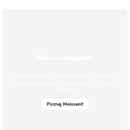
Piękno moissanitu
Moissanit zachwyca wyjątkowym blaskiem i trwałością,
dzięki czemu jest jedną z najpiękniejszych alternatyw dla
diamentu.
Poznaj Moissanit