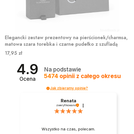
Elegancki zestaw prezentowy na pierścionek/charmsa,
matowa szara torebka i czarne pudełko z szufladą
Cena
17,95 zł
4.9
Na podstawie
5474
opinii
z całego okresu
Ocena
Jak zbieramy opinie?
Renata
zweryfikowano
Wszystko na czas, polecam.