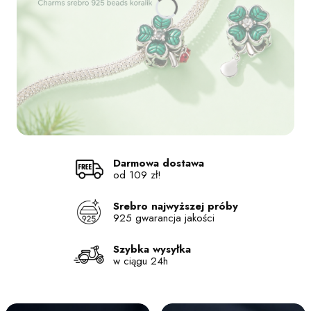
Naciśnij Enter lub spację, aby otworzyć stronę.
Naciśnij Enter lub spację, aby otworzyć stronę.
Naciśnij Enter lub spację, aby otworzyć stronę.
Naciśnij Enter lub spację, aby otworzyć stronę.
Darmowa dostawa
od 109 zł!
Srebro najwyższej próby
925 gwarancja jakości
Szybka wysyłka
w ciągu 24h