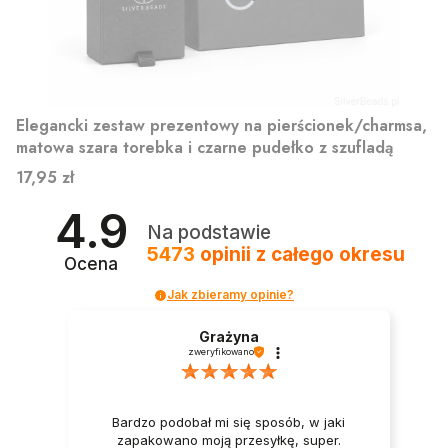
Elegancki zestaw prezentowy na pierścionek/charmsa,
matowa szara torebka i czarne pudełko z szufladą
Cena
17,95 zł
4.9
Na podstawie
5473
opinii
z całego okresu
Ocena
Jak zbieramy opinie?
Grażyna
zweryfikowano
Bardzo podobał mi się sposób, w jaki
zapakowano moją przesyłkę, super.