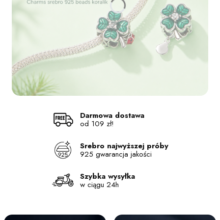
Naciśnij Enter lub spację, aby otworzyć stronę.
Naciśnij Enter lub spację, aby otworzyć stronę.
Naciśnij Enter lub spację, aby otworzyć stronę.
Naciśnij Enter lub spację, aby otworzyć stronę.
Darmowa dostawa
od 109 zł!
Srebro najwyższej próby
925 gwarancja jakości
Szybka wysyłka
w ciągu 24h