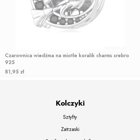
Czarownica wiedźma na miotle koralik charms srebro
925
Cena
81,95 zł
Kolczyki
Sztyfty
Zatrzaski