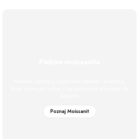
Piękno moissanitu
Moissanit zachwyca wyjątkowym blaskiem i trwałością,
dzięki czemu jest jedną z najpiękniejszych alternatyw dla
diamentu.
Poznaj Moissanit