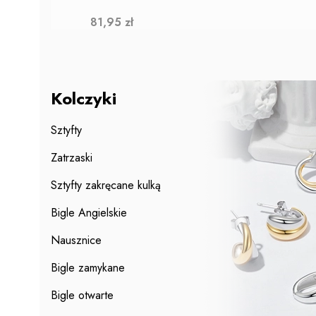
Cena
81,95 zł
Kolczyki
Sztyfty
Zatrzaski
Sztyfty zakręcane kulką
Bigle Angielskie
Nausznice
Bigle zamykane
Bigle otwarte