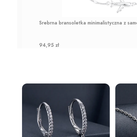
Srebrna bransoletka minimalistyczna z sa
Cena
94,95 zł