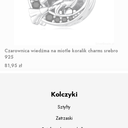
Czarownica wiedźma na miotle koralik charms srebro
925
Cena
81,95 zł
Kolczyki
Sztyfty
Zatrzaski