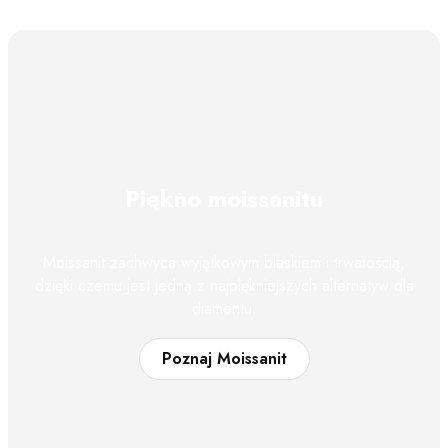
Piękno moissanitu
Moissanit zachwyca wyjątkowym blaskiem i trwałością,
dzięki czemu jest jedną z najpiękniejszych alternatyw dla
diamentu.
Poznaj Moissanit