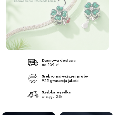
Naciśnij Enter lub spację, aby otworzyć stronę.
Naciśnij Enter lub spację, aby otworzyć stronę.
Naciśnij Enter lub spację, aby otworzyć stronę.
Naciśnij Enter lub spację, aby otworzyć stronę.
Darmowa dostawa
od 109 zł!
Srebro najwyższej próby
925 gwarancja jakości
Szybka wysyłka
w ciągu 24h