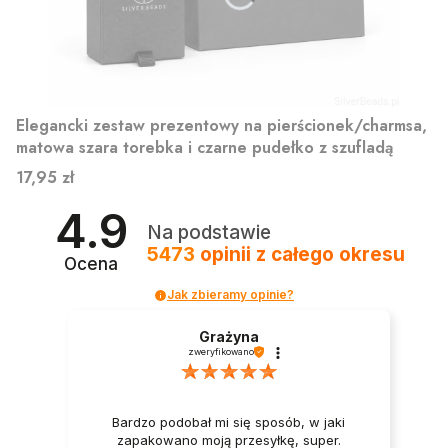
Elegancki zestaw prezentowy na pierścionek/charmsa,
matowa szara torebka i czarne pudełko z szufladą
Cena
17,95 zł
4.9
Na podstawie
5473
opinii
z całego okresu
Ocena
Jak zbieramy opinie?
Grażyna
zweryfikowano
Bardzo podobał mi się sposób, w jaki
zapakowano moją przesyłkę, super.