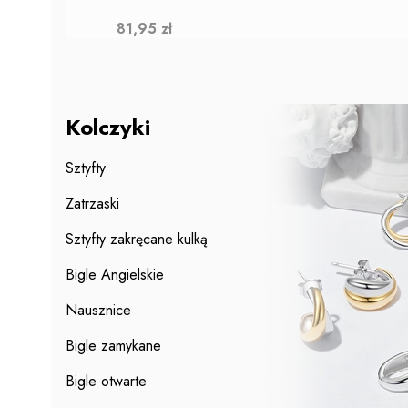
Cena
81,95 zł
Kolczyki
Sztyfty
Zatrzaski
Sztyfty zakręcane kulką
Bigle Angielskie
Nausznice
Bigle zamykane
Bigle otwarte