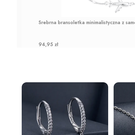
Srebrna bransoletka minimalistyczna z sa
Cena
94,95 zł