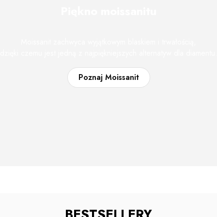
Piękno moissanitu
Moissanit zachwyca wyjątkowym blaskiem i trwałością,
dzięki czemu jest jedną z najpiękniejszych alternatyw dla diamentu
Poznaj Moissanit
BESTSELLERY