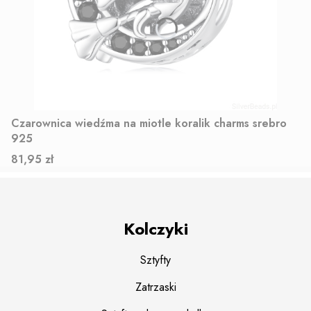
Czarownica wiedźma na miotle koralik charms srebro
925
Cena
81,95 zł
Kolczyki
Sztyfty
Zatrzaski