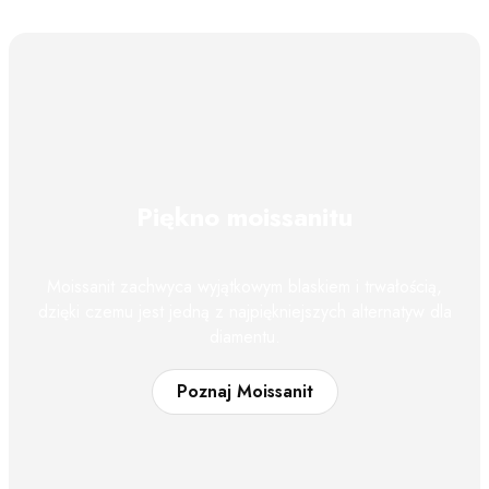
Piękno moissanitu
Moissanit zachwyca wyjątkowym blaskiem i trwałością,
dzięki czemu jest jedną z najpiękniejszych alternatyw dla
diamentu.
Poznaj Moissanit