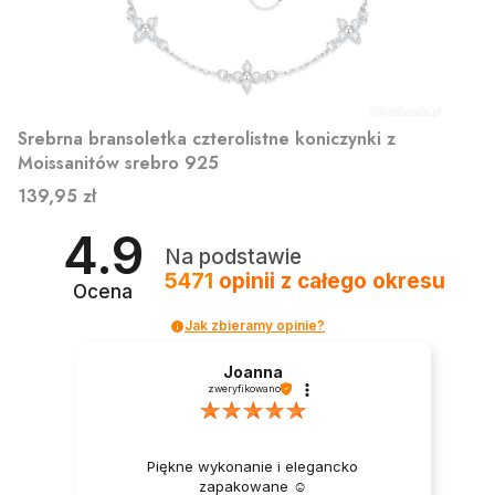
Srebrna bransoletka czterolistne koniczynki z
Moissanitów srebro 925
Cena
139,95 zł
4.9
Na podstawie
5471
opinii
z całego okresu
Ocena
Jak zbieramy opinie?
Joanna
zweryfikowano
Piękne wykonanie i elegancko
zapakowane ☺️