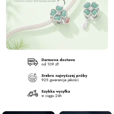
Naciśnij Enter lub spację, aby otworzyć stronę.
Naciśnij Enter lub spację, aby otworzyć stronę.
Naciśnij Enter lub spację, aby otworzyć stronę.
Naciśnij Enter lub spację, aby otworzyć stronę.
Darmowa dostawa
od 109 zł!
Srebro najwyższej próby
925 gwarancja jakości
Szybka wysyłka
w ciągu 24h