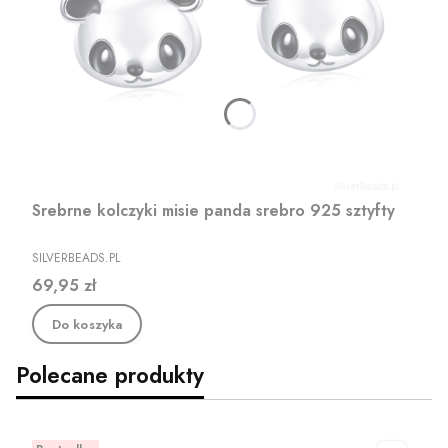
Srebrne kolczyki misie panda srebro 925 sztyfty
PRODUCENT
SILVERBEADS.PL
Cena
69,95 zł
Do koszyka
Polecane produkty