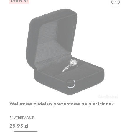
Bestseller
Welurowe pudełko prezentowe na pierścionek
PRODUCENT
SILVERBEADS.PL
Cena
25,95 zł