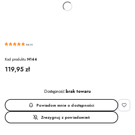
dnia
godzin
minut
sekund
5.0
(
1
)
Kod produktu:
N144
Cena
119,95 zł
Dostępność:
brak towaru
Powiadom mnie o dostępności
Zrezygnuj z powiadomień