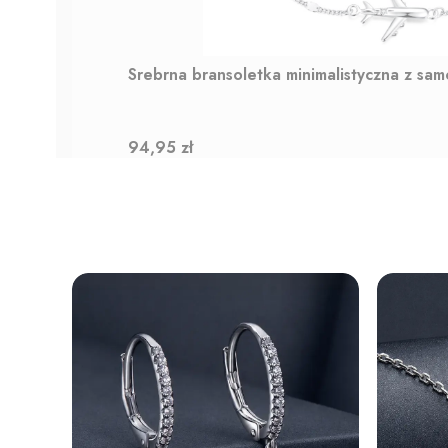
Srebrna bransoletka minimalistyczna z sa
Cena
94,95 zł