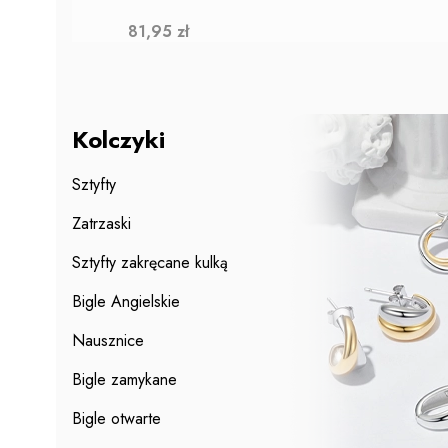
Cena
81,95 zł
Kolczyki
Sztyfty
Zatrzaski
Sztyfty zakręcane kulką
Bigle Angielskie
Nausznice
Bigle zamykane
Bigle otwarte