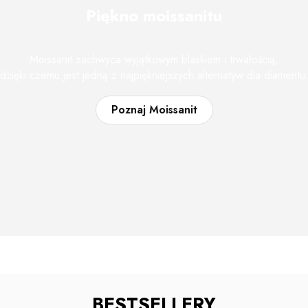
Piękno moissanitu
Moissanit zachwyca wyjątkowym blaskiem i trwałością,
dzięki czemu jest jedną z najpiękniejszych alternatyw dla diamentu
Poznaj Moissanit
BESTSELLERY