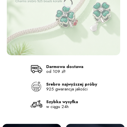
Naciśnij Enter lub spację, aby otworzyć stronę.
Naciśnij Enter lub spację, aby otworzyć stronę.
Naciśnij Enter lub spację, aby otworzyć stronę.
Naciśnij Enter lub spację, aby otworzyć stronę.
Darmowa dostawa
od 109 zł!
Srebro najwyższej próby
925 gwarancja jakości
Szybka wysyłka
w ciągu 24h