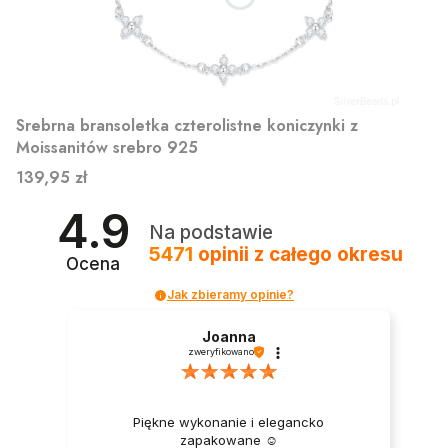
Srebrna bransoletka czterolistne koniczynki z
Moissanitów srebro 925
Cena
139,95 zł
4.9
Na podstawie
5471
opinii
z całego okresu
Ocena
Jak zbieramy opinie?
Joanna
zweryfikowano
Piękne wykonanie i elegancko
zapakowane ☺️