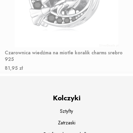
Czarownica wiedźma na miotle koralik charms srebro
925
Cena
81,95 zł
Kolczyki
Sztyfty
Zatrzaski