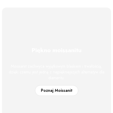
Piękno moissanitu
Moissanit zachwyca wyjątkowym blaskiem i trwałością,
dzięki czemu jest jedną z najpiękniejszych alternatyw dla
diamentu.
Poznaj Moissanit