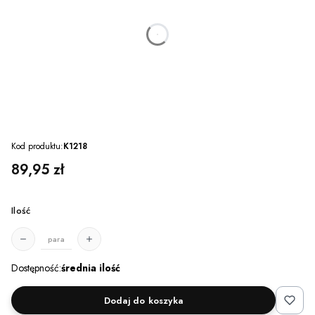
dnia
godzin
minut
sekund
Kod produktu:
K1218
Cena
89,95 zł
Ilość
para
Dostępność:
średnia ilość
Dodaj do koszyka