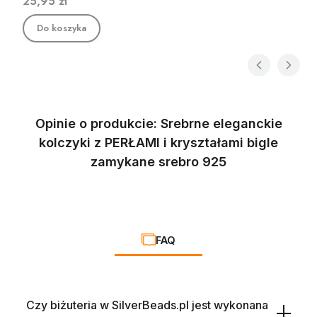
Cena
25,95 zł
Do koszyka
Opinie o produkcie: Srebrne eleganckie
kolczyki z PERŁAMI i kryształami bigle
zamykane srebro 925
FAQ
Czy biżuteria w SilverBeads.pl jest wykonana