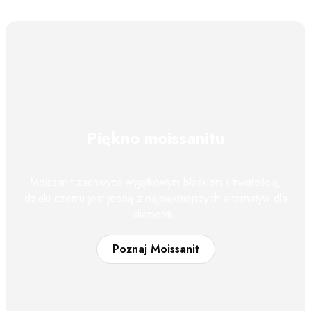
Piękno moissanitu
Moissanit zachwyca wyjątkowym blaskiem i trwałością,
dzięki czemu jest jedną z najpiękniejszych alternatyw dla
diamentu.
Poznaj Moissanit