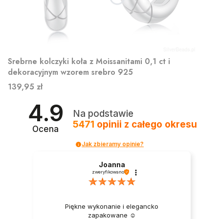
Srebrne kolczyki koła z Moissanitami 0,1 ct i
dekoracyjnym wzorem srebro 925
Cena
139,95 zł
4.9
Na podstawie
5471
opinii
z całego okresu
Ocena
Jak zbieramy opinie?
Joanna
zweryfikowano
Piękne wykonanie i elegancko
zapakowane ☺️