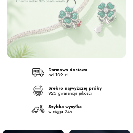
Naciśnij Enter lub spację, aby otworzyć stronę.
Naciśnij Enter lub spację, aby otworzyć stronę.
Naciśnij Enter lub spację, aby otworzyć stronę.
Naciśnij Enter lub spację, aby otworzyć stronę.
Darmowa dostawa
od 109 zł!
Srebro najwyższej próby
925 gwarancja jakości
Szybka wysyłka
w ciągu 24h