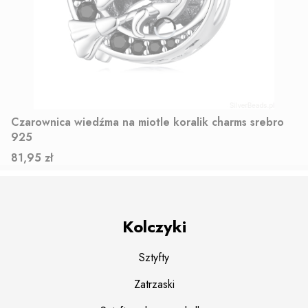
Czarownica wiedźma na miotle koralik charms srebro
925
Cena
81,95 zł
Kolczyki
Sztyfty
Zatrzaski