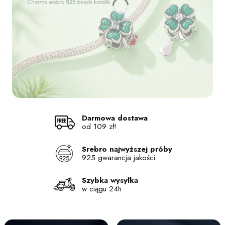
Naciśnij Enter lub spację, aby otworzyć stronę.
Naciśnij Enter lub spację, aby otworzyć stronę.
Naciśnij Enter lub spację, aby otworzyć stronę.
Naciśnij Enter lub spację, aby otworzyć stronę.
Darmowa dostawa
od 109 zł!
Srebro najwyższej próby
925 gwarancja jakości
Szybka wysyłka
w ciągu 24h