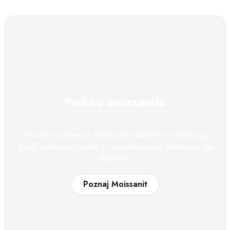
Piękno moissanitu
Moissanit zachwyca wyjątkowym blaskiem i trwałością,
dzięki czemu jest jedną z najpiękniejszych alternatyw dla
diamentu.
Poznaj Moissanit