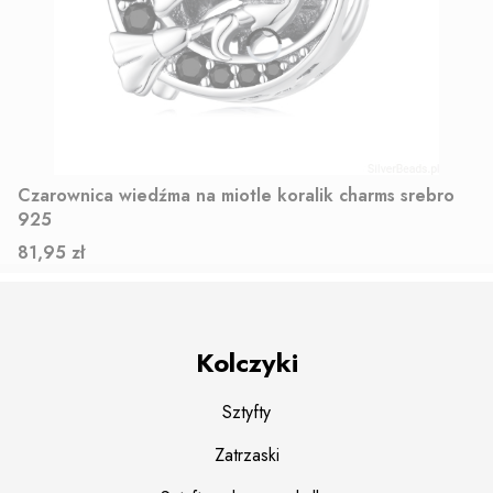
Czarownica wiedźma na miotle koralik charms srebro
925
Cena
81,95 zł
Kolczyki
Sztyfty
Zatrzaski