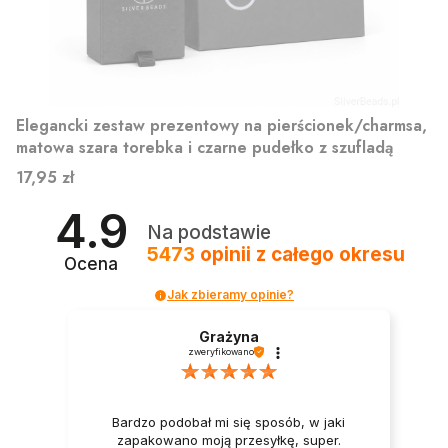
Elegancki zestaw prezentowy na pierścionek/charmsa,
matowa szara torebka i czarne pudełko z szufladą
Cena
17,95 zł
4.9
Na podstawie
5473
opinii
z całego okresu
Ocena
Jak zbieramy opinie?
Grażyna
zweryfikowano
Bardzo podobał mi się sposób, w jaki
zapakowano moją przesyłkę, super.