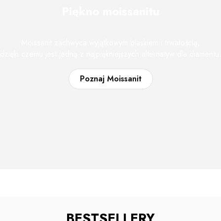
Piękno moissanitu
Moissanit zachwyca wyjątkowym blaskiem i trwałością,
dzięki czemu jest jedną z najpiękniejszych alternatyw dla diamentu
Poznaj Moissanit
BESTSELLERY