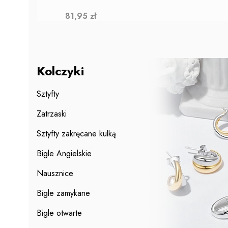
Cena
81,95 zł
Kolczyki
Sztyfty
Zatrzaski
Sztyfty zakręcane kulką
Bigle Angielskie
Nausznice
Bigle zamykane
Bigle otwarte