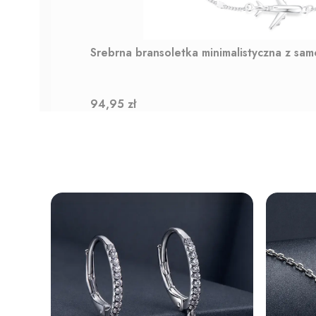
Srebrna bransoletka minimalistyczna z sa
Cena
94,95 zł