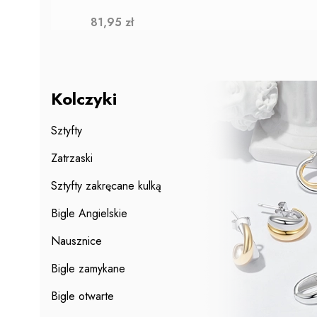
Cena
81,95 zł
Kolczyki
Sztyfty
Zatrzaski
Sztyfty zakręcane kulką
Bigle Angielskie
Nausznice
Bigle zamykane
Bigle otwarte