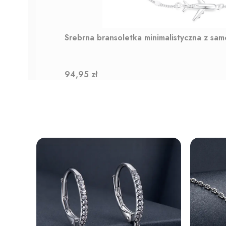
Srebrna bransoletka minimalistyczna z sa
Cena
94,95 zł