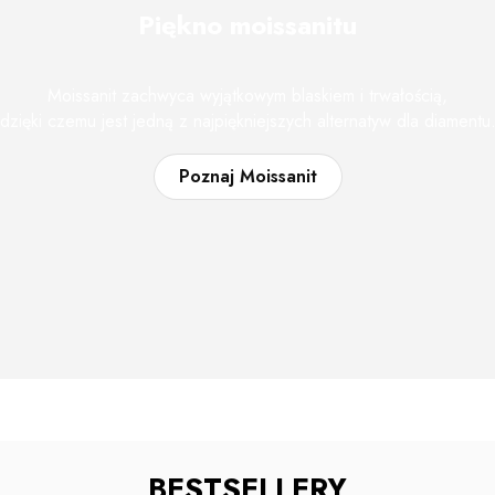
Piękno moissanitu
Moissanit zachwyca wyjątkowym blaskiem i trwałością,
dzięki czemu jest jedną z najpiękniejszych alternatyw dla diamentu
Poznaj Moissanit
BESTSELLERY