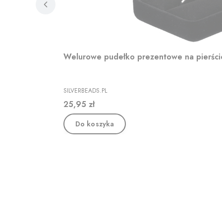
Welurowe pudełko prezentowe na pierśc
PRODUCENT
SILVERBEADS.PL
Cena
25,95 zł
Do koszyka