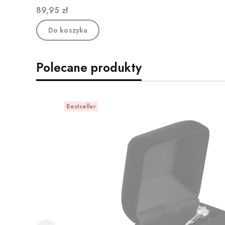
Cena
89,95 zł
Do koszyka
Polecane produkty
Bestseller