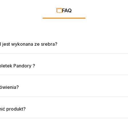
FAQ
l jest wykonana ze srebra?
oletek Pandory ?
mówienia?
ić produkt?