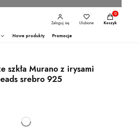
Produkty w kosz
Zaloguj się
Ulubione
Koszyk
Nowe produkty
Promocje
e szkła Murano z irysami
beads srebro 925
godzin
minut
sekund