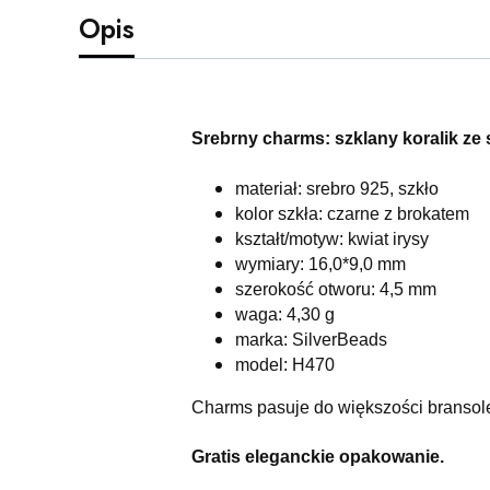
Opis
Srebrny charms: szklany koralik ze 
materiał: srebro 925, szkło
kolor szkła: czarne z brokatem
kształt/motyw: kwiat irysy
wymiary: 16,0*9,0 mm
szerokość otworu: 4,5 mm
waga: 4,30 g
marka: SilverBeads
model: H470
Charms pasuje do większości bransol
Gratis eleganckie opakowanie.