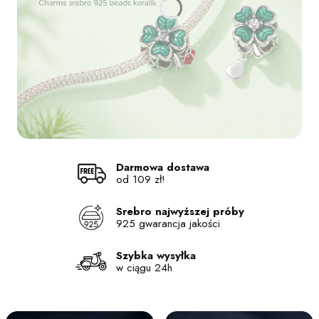
Naciśnij Enter lub spację, aby otworzyć stronę.
Naciśnij Enter lub spację, aby otworzyć stronę.
Naciśnij Enter lub spację, aby otworzyć stronę.
Naciśnij Enter lub spację, aby otworzyć stronę.
Darmowa dostawa
od 109 zł!
Srebro najwyższej próby
925 gwarancja jakości
Szybka wysyłka
w ciągu 24h