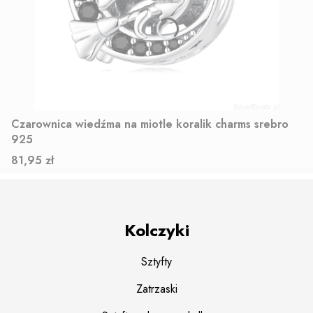
Czarownica wiedźma na miotle koralik charms srebro
925
Cena
81,95 zł
Kolczyki
Sztyfty
Zatrzaski