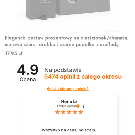
Elegancki zestaw prezentowy na pierścionek/charmsa,
matowa szara torebka i czarne pudełko z szufladą
Cena
17,95 zł
4.9
Na podstawie
5474
opinii
z całego okresu
Ocena
Jak zbieramy opinie?
Renata
zweryfikowano
Wszystko na czas, polecam.