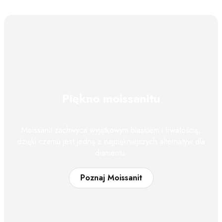
Piękno moissanitu
Moissanit zachwyca wyjątkowym blaskiem i trwałością,
dzięki czemu jest jedną z najpiękniejszych alternatyw dla
diamentu.
Poznaj Moissanit