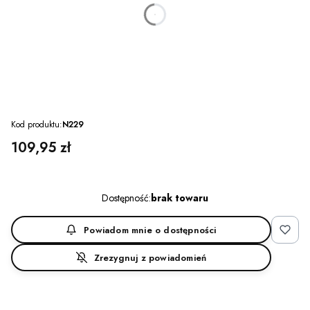
dnia
godzin
minut
sekund
Kod produktu:
N229
Cena
109,95 zł
Dostępność:
brak towaru
Powiadom mnie o dostępności
Zrezygnuj z powiadomień