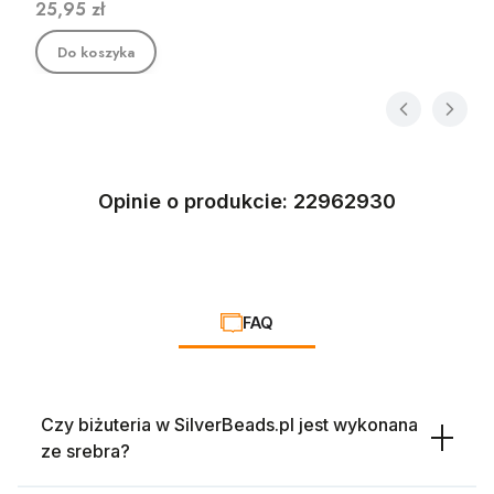
Cena
25,95 zł
Do koszyka
Opinie o produkcie: 22962930
FAQ
Czy biżuteria w SilverBeads.pl jest wykonana
ze srebra?