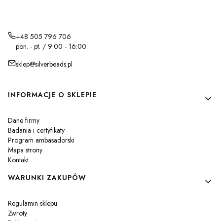
+48 505 796 706
pon. - pt. / 9:00 - 16:00
sklep@silverbeads.pl
Linki w stopce
INFORMACJE O SKLEPIE
Dane firmy
Badania i certyfikaty
Program ambasadorski
Mapa strony
Kontakt
WARUNKI ZAKUPÓW
Regulamin sklepu
Zwroty