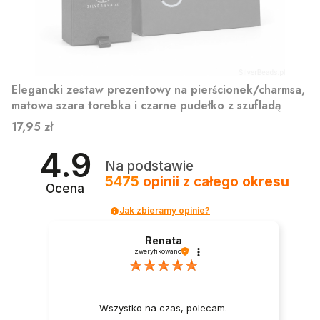
Elegancki zestaw prezentowy na pierścionek/charmsa,
matowa szara torebka i czarne pudełko z szufladą
Cena
17,95 zł
4.9
Na podstawie
5475
opinii
z całego okresu
Ocena
Jak zbieramy opinie?
Renata
zweryfikowano
Wszystko na czas, polecam.