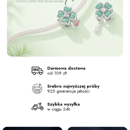
Naciśnij Enter lub spację, aby otworzyć stronę.
Naciśnij Enter lub spację, aby otworzyć stronę.
Naciśnij Enter lub spację, aby otworzyć stronę.
Naciśnij Enter lub spację, aby otworzyć stronę.
Darmowa dostawa
od 109 zł!
Srebro najwyższej próby
925 gwarancja jakości
Szybka wysyłka
w ciągu 24h