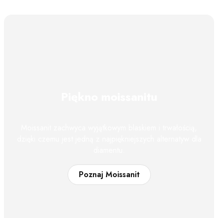
Piękno moissanitu
Moissanit zachwyca wyjątkowym blaskiem i trwałością,
dzięki czemu jest jedną z najpiękniejszych alternatyw dla
diamentu.
Poznaj Moissanit