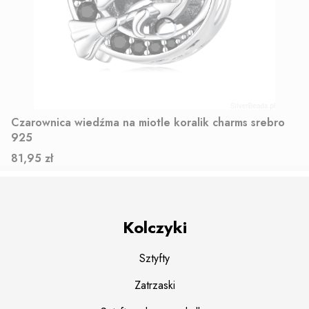
Czarownica wiedźma na miotle koralik charms srebro
925
Cena
81,95 zł
Kolczyki
Sztyfty
Zatrzaski