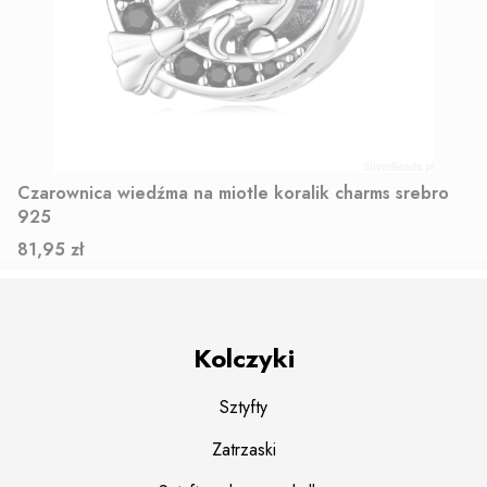
Czarownica wiedźma na miotle koralik charms srebro
925
Cena
81,95 zł
Kolczyki
Sztyfty
Zatrzaski