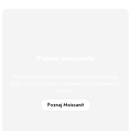
Piękno moissanitu
Moissanit zachwyca wyjątkowym blaskiem i trwałością,
dzięki czemu jest jedną z najpiękniejszych alternatyw dla
diamentu.
Poznaj Moissanit