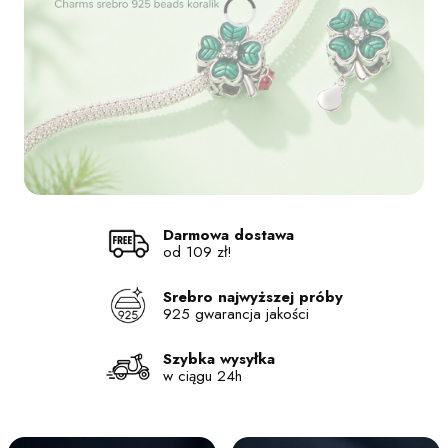
Naciśnij Enter lub spację, aby otworzyć stronę.
Naciśnij Enter lub spację, aby otworzyć stronę.
Naciśnij Enter lub spację, aby otworzyć stronę.
Naciśnij Enter lub spację, aby otworzyć stronę.
Darmowa dostawa
od 109 zł!
Srebro najwyższej próby
925 gwarancja jakości
Szybka wysyłka
w ciągu 24h