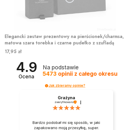
Elegancki zestaw prezentowy na pierścionek/charmsa,
matowa szara torebka i czarne pudełko z szufladą
Cena
17,95 zł
4.9
Na podstawie
5473
opinii
z całego okresu
Ocena
Jak zbieramy opinie?
Grażyna
zweryfikowano
Bardzo podobał mi się sposób, w jaki
zapakowano moją przesyłkę, super.