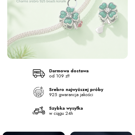
Naciśnij Enter lub spację, aby otworzyć stronę.
Naciśnij Enter lub spację, aby otworzyć stronę.
Naciśnij Enter lub spację, aby otworzyć stronę.
Naciśnij Enter lub spację, aby otworzyć stronę.
Darmowa dostawa
od 109 zł!
Srebro najwyższej próby
925 gwarancja jakości
Szybka wysyłka
w ciągu 24h