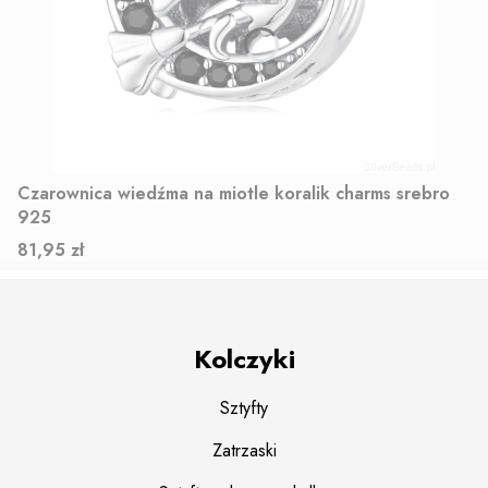
Czarownica wiedźma na miotle koralik charms srebro
925
Cena
81,95 zł
Kolczyki
Sztyfty
Zatrzaski