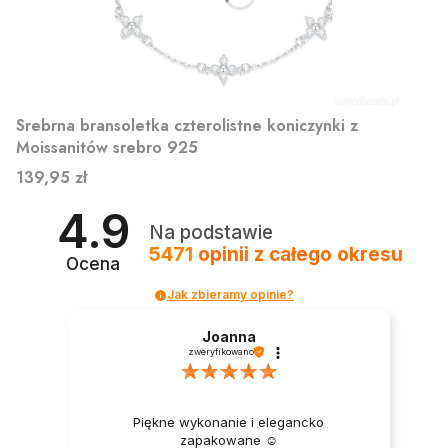
Srebrna bransoletka czterolistne koniczynki z
Moissanitów srebro 925
Cena
139,95 zł
4.9
Na podstawie
5471
opinii
z całego okresu
Ocena
Jak zbieramy opinie?
Joanna
zweryfikowano
Piękne wykonanie i elegancko
zapakowane ☺️