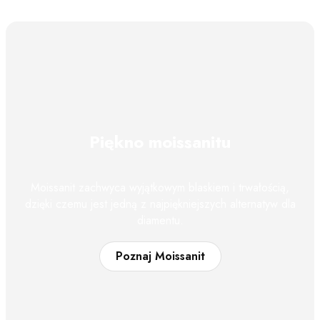
Piękno moissanitu
Moissanit zachwyca wyjątkowym blaskiem i trwałością,
dzięki czemu jest jedną z najpiękniejszych alternatyw dla
diamentu.
Poznaj Moissanit