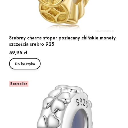
Srebrny charms stoper pozłacany chińskie monety
szczęścia srebro 925
Cena
59,95 zł
Do koszyka
Bestseller