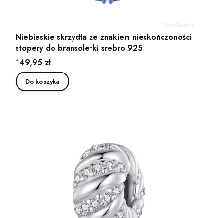
Niebieskie skrzydła ze znakiem nieskończoności
stopery do bransoletki srebro 925
Cena
149,95 zł
Do koszyka