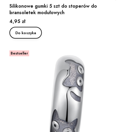
Silikonowe gumki 5 szt do stoperów do
bransoletek modułowych
Cena
4,95 zł
Do koszyka
Bestseller