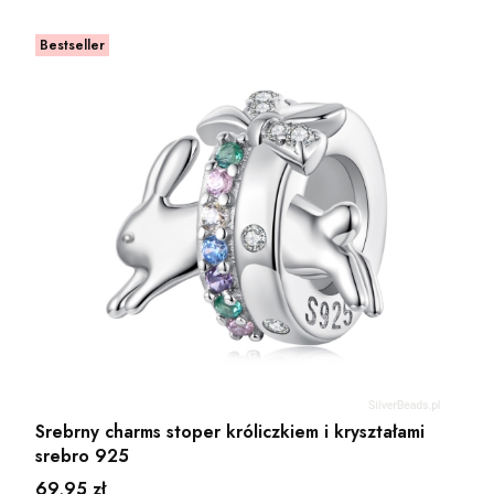
Bestseller
Srebrny charms stoper króliczkiem i kryształami
srebro 925
Cena
69,95 zł