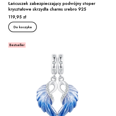
Łańcuszek zabezpieczający podwójny stoper
kryształowe skrzydła charms srebro 925
Cena
119,95 zł
Do koszyka
Bestseller