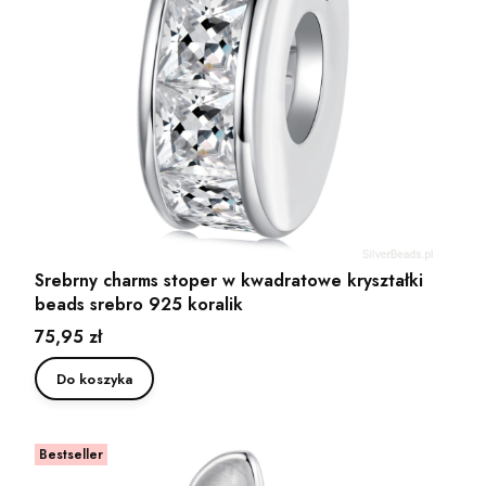
Srebrny charms stoper w kwadratowe kryształki
beads srebro 925 koralik
Cena
75,95 zł
Do koszyka
Bestseller