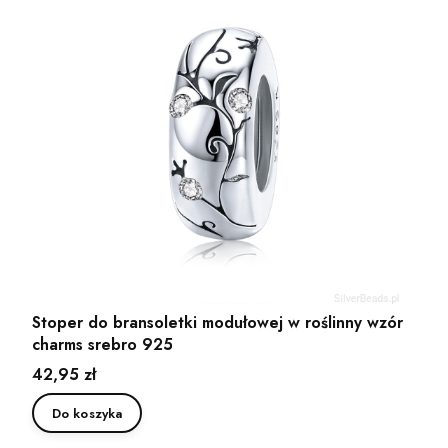
Stoper do bransoletki modułowej w roślinny wzór
charms srebro 925
Cena
42,95 zł
Do koszyka