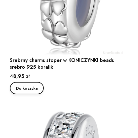
Srebrny charms stoper w KONICZYNKI beads
srebro 925 koralik
Cena
48,95 zł
Do koszyka