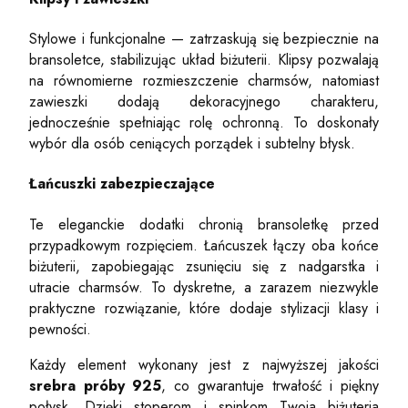
Stylowe i funkcjonalne — zatrzaskują się bezpiecznie na
bransoletce, stabilizując układ biżuterii. Klipsy pozwalają
na równomierne rozmieszczenie charmsów, natomiast
zawieszki dodają dekoracyjnego charakteru,
jednocześnie spełniając rolę ochronną. To doskonały
wybór dla osób ceniących porządek i subtelny błysk.
Łańcuszki zabezpieczające
Te eleganckie dodatki chronią bransoletkę przed
przypadkowym rozpięciem. Łańcuszek łączy oba końce
biżuterii, zapobiegając zsunięciu się z nadgarstka i
utracie charmsów. To dyskretne, a zarazem niezwykle
praktyczne rozwiązanie, które dodaje stylizacji klasy i
pewności.
Każdy element wykonany jest z najwyższej jakości
srebra próby 925
, co gwarantuje trwałość i piękny
połysk. Dzięki stoperom i spinkom Twoja biżuteria