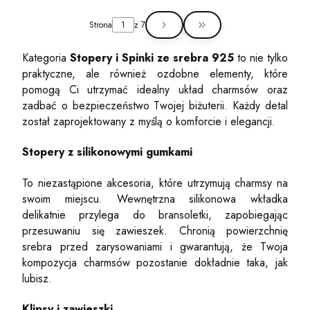
Strona
z 7
Przejdź do ostatniej st
Kategoria
Stopery i Spinki ze srebra 925
to nie tylko
praktyczne, ale również ozdobne elementy, które
pomogą Ci utrzymać idealny układ charmsów oraz
zadbać o bezpieczeństwo Twojej biżuterii. Każdy detal
został zaprojektowany z myślą o komforcie i elegancji.
Stopery z silikonowymi gumkami
To niezastąpione akcesoria, które utrzymują charmsy na
swoim miejscu. Wewnętrzna silikonowa wkładka
delikatnie przylega do bransoletki, zapobiegając
przesuwaniu się zawieszek. Chronią powierzchnię
srebra przed zarysowaniami i gwarantują, że Twoja
kompozycja charmsów pozostanie dokładnie taka, jak
lubisz.
Klipsy i zawieszki