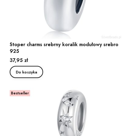
Stoper charms srebrny koralik modułowy srebro
925
Cena
37,95 zł
Do koszyka
Bestseller