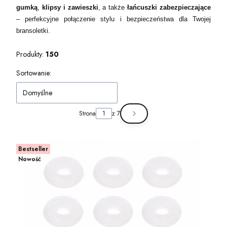
gumką
,
klipsy i zawieszki
, a także
łańcuszki zabezpieczające
– perfekcyjne połączenie stylu i bezpieczeństwa dla Twojej
bransoletki.
Produkty:
150
Lista produktów
Sortowanie:
Domyślne
Strona
z 7
Następne produkty
Bestseller
Nowość