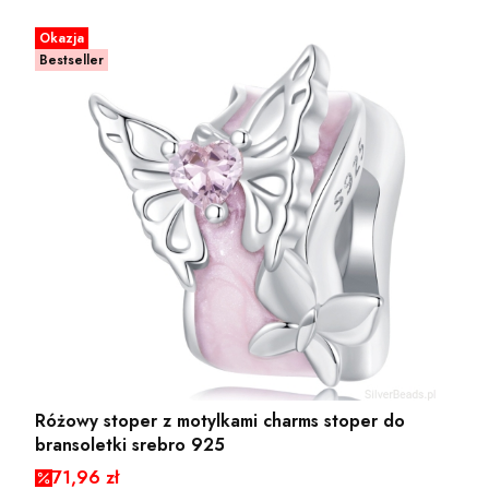
Okazja
Bestseller
Różowy stoper z motylkami charms stoper do
bransoletki srebro 925
Cena promocyjna
71,96 zł