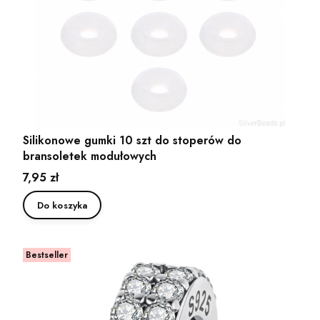
Silikonowe gumki 10 szt do stoperów do
bransoletek modułowych
Cena
7,95 zł
Do koszyka
Bestseller