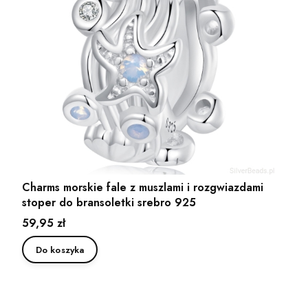
Charms morskie fale z muszlami i rozgwiazdami
stoper do bransoletki srebro 925
Cena
59,95 zł
Do koszyka