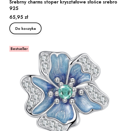
Srebrny charms stoper kryształowe słońce srebro
925
Cena
65,95 zł
Do koszyka
Bestseller