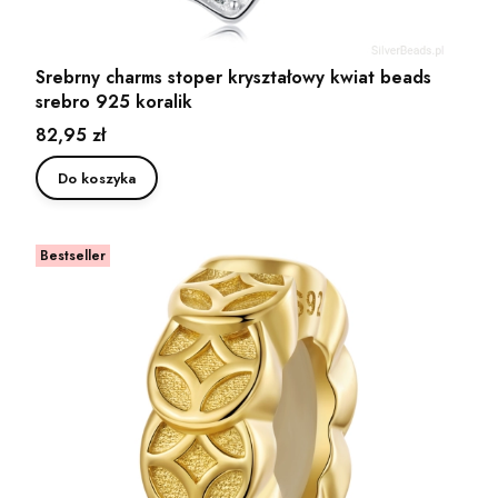
Srebrny charms stoper kryształowy kwiat beads
srebro 925 koralik
Cena
82,95 zł
Do koszyka
Bestseller