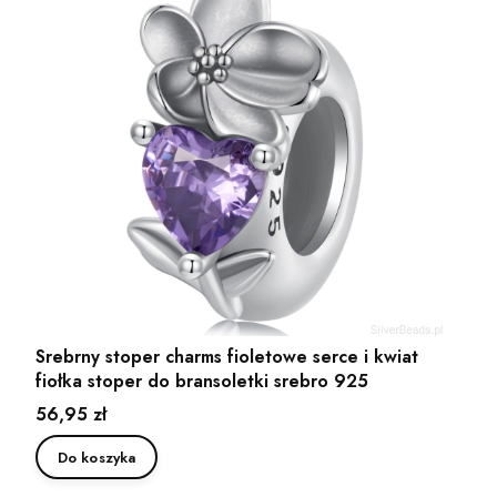
Srebrny stoper charms fioletowe serce i kwiat
fiołka stoper do bransoletki srebro 925
Cena
56,95 zł
Do koszyka