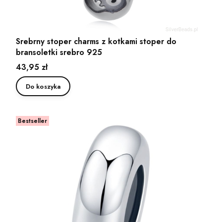
Srebrny stoper charms z kotkami stoper do
bransoletki srebro 925
Cena
43,95 zł
Do koszyka
Bestseller