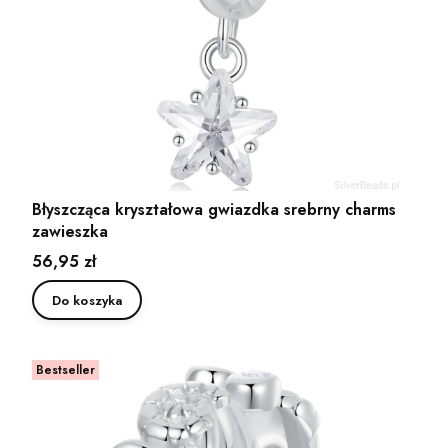
Błyszcząca kryształowa gwiazdka srebrny charms
zawieszka
Cena
56,95 zł
Do koszyka
Bestseller