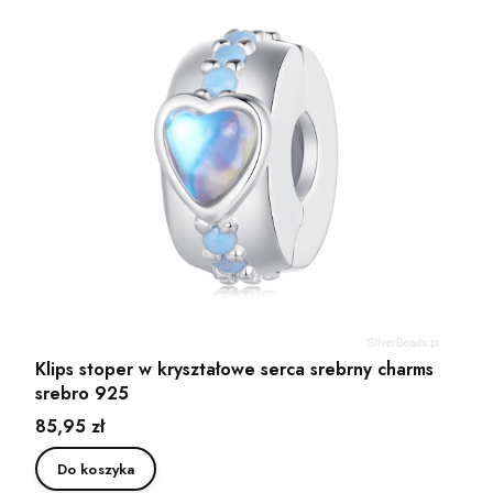
Klips stoper w kryształowe serca srebrny charms
srebro 925
Cena
85,95 zł
Do koszyka