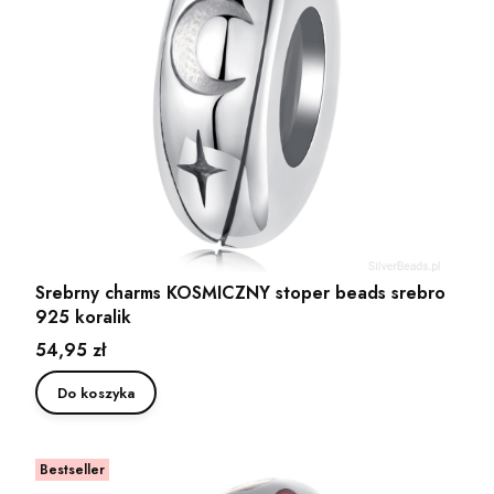
Srebrny charms KOSMICZNY stoper beads srebro
925 koralik
Cena
54,95 zł
Do koszyka
Bestseller