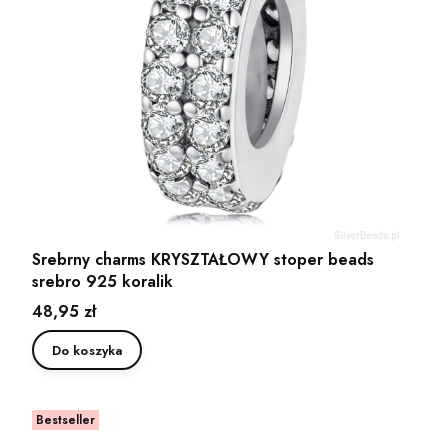
Srebrny charms KRYSZTAŁOWY stoper beads
srebro 925 koralik
Cena
48,95 zł
Do koszyka
Bestseller