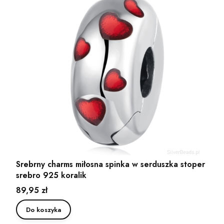
Srebrny charms miłosna spinka w serduszka stoper
srebro 925 koralik
Cena
89,95 zł
Do koszyka