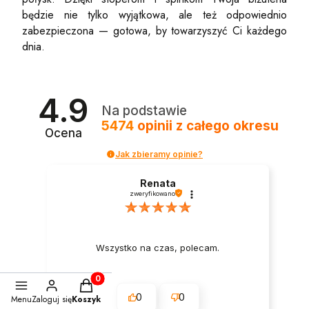
będzie nie tylko wyjątkowa, ale też odpowiednio
zabezpieczona — gotowa, by towarzyszyć Ci każdego
dnia.
4.9
Na podstawie
5474
opinii
z całego okresu
Ocena
Jak zbieramy opinie?
Renata
zweryfikowano
Wszystko na czas, polecam.
Produkty w koszyku: 0. Zobacz szczegóły
0
0
Menu
Zaloguj się
Koszyk