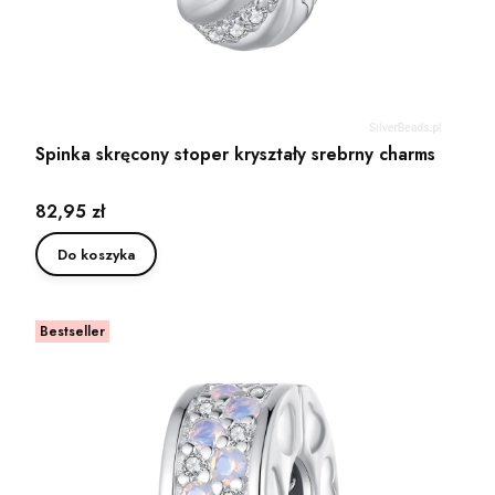
Spinka skręcony stoper kryształy srebrny charms
Cena
82,95 zł
Do koszyka
Bestseller