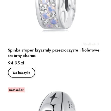
Spinka stoper kryształy przezroczyste i fioletowe
srebrny charms
Cena
94,95 zł
Do koszyka
Bestseller