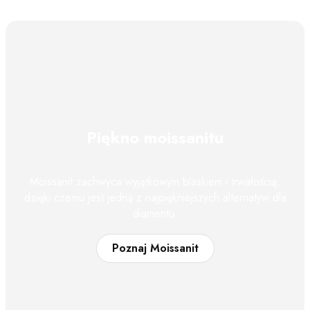
Piękno moissanitu
Moissanit zachwyca wyjątkowym blaskiem i trwałością,
dzięki czemu jest jedną z najpiękniejszych alternatyw dla
diamentu.
Poznaj Moissanit