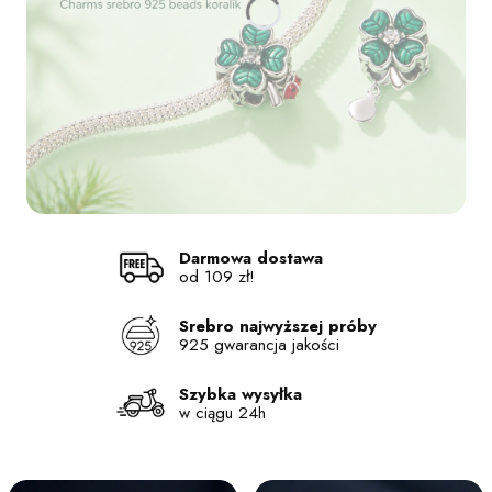
Naciśnij Enter lub spację, aby otworzyć stronę.
Naciśnij Enter lub spację, aby otworzyć stronę.
Naciśnij Enter lub spację, aby otworzyć stronę.
Naciśnij Enter lub spację, aby otworzyć stronę.
Darmowa dostawa
od 109 zł!
Srebro najwyższej próby
925 gwarancja jakości
Szybka wysyłka
w ciągu 24h