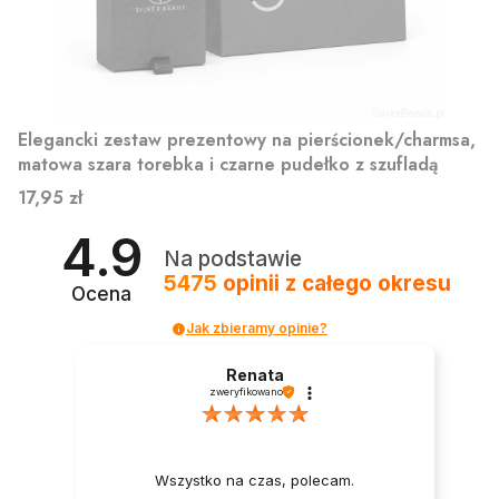
Elegancki zestaw prezentowy na pierścionek/charmsa,
matowa szara torebka i czarne pudełko z szufladą
Cena
17,95 zł
4.9
Na podstawie
5475
opinii
z całego okresu
Ocena
Jak zbieramy opinie?
Renata
zweryfikowano
Wszystko na czas, polecam.