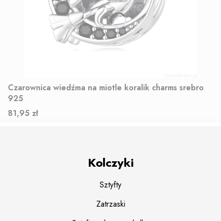
Czarownica wiedźma na miotle koralik charms srebro
925
Cena
81,95 zł
Kolczyki
Sztyfty
Zatrzaski