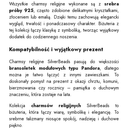
Wszystkie charmsy religijne wykonane są z
srebra
próby 925
, często zdobione delikatnymi kryształkami,
złoceniem lub emalią. Dzięki temu zachowują elegancki
wygląd, trwałość i ponadczasowy charakter. Biżuteria z
tej kolekcji łączy klasykę z symboliką, tworząc wyjątkowy
dodatek do codziennego noszenia.
Kompatybilność i wyjątkowy prezent
Charmsy religijne SilverBeads pasują do większości
bransoletek modułowych typu Pandora
, dlatego
można je łatwo łączyć z innymi zawieszkami. To
doskonały pomysł na prezent z okazji chrztu, komunii,
bierzmowania czy rocznicy – pamiątka o duchowym
znaczeniu, która zostaje na lata.
Kolekcja
charmsów religijnych
SilverBeads to
biżuteria, która łączy wiarę, symbolikę i elegancję. To
srebrne talizmany niosące spokój, nadzieję i duchowe
piękno.