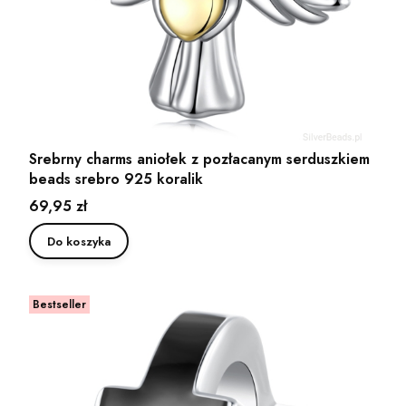
Srebrny charms aniołek z pozłacanym serduszkiem
beads srebro 925 koralik
Cena
69,95 zł
Do koszyka
Bestseller