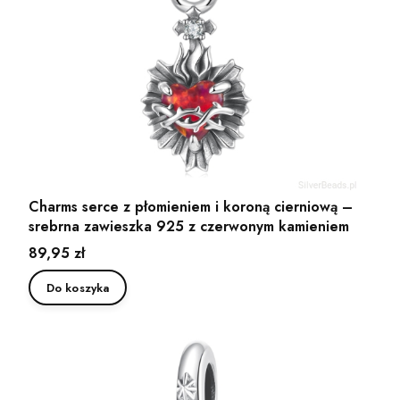
Charms serce z płomieniem i koroną cierniową –
srebrna zawieszka 925 z czerwonym kamieniem
Cena
89,95 zł
Do koszyka