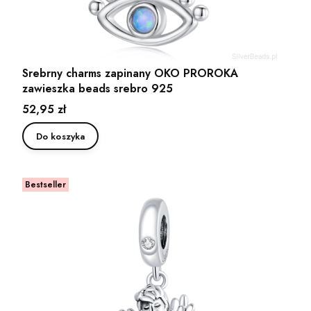
Srebrny charms zapinany OKO PROROKA
zawieszka beads srebro 925
Cena
52,95 zł
Do koszyka
Bestseller