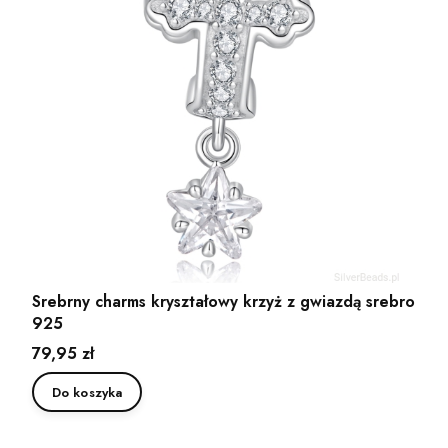
Srebrny charms kryształowy krzyż z gwiazdą srebro
925
Cena
79,95 zł
Do koszyka