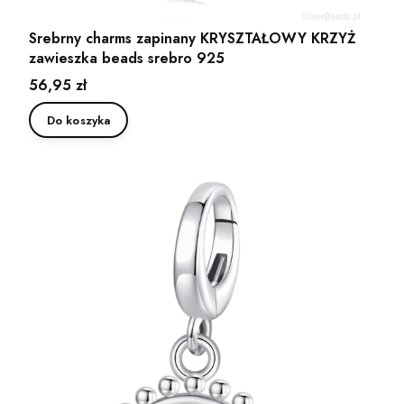
Srebrny charms zapinany KRYSZTAŁOWY KRZYŻ
zawieszka beads srebro 925
Cena
56,95 zł
Do koszyka