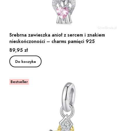
Srebrna zawieszka anioł z sercem i znakiem
nieskończoności – charms pamięci 925
Cena
89,95 zł
Do koszyka
Bestseller