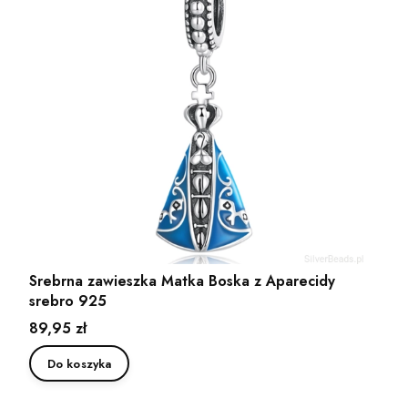
Srebrna zawieszka Matka Boska z Aparecidy
srebro 925
Cena
89,95 zł
Do koszyka