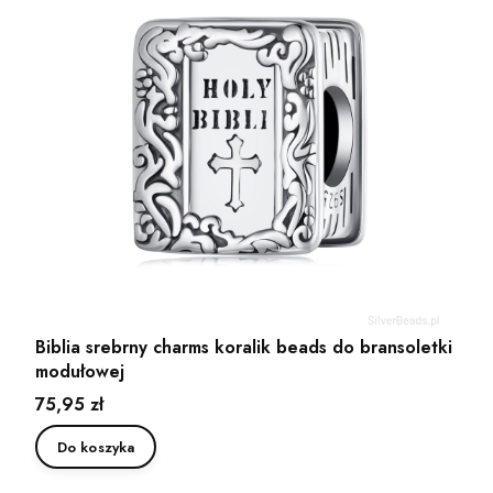
Biblia srebrny charms koralik beads do bransoletki
modułowej
Cena
75,95 zł
Do koszyka