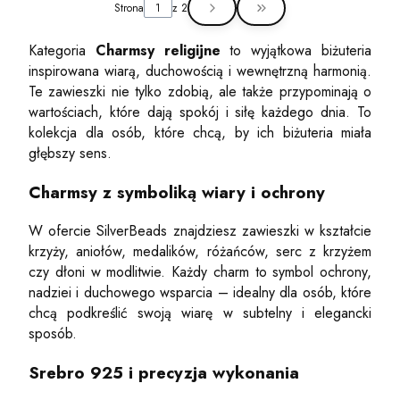
Strona
z 2
Przejdź do ostatniej st
Kategoria
Charmsy religijne
to wyjątkowa biżuteria
inspirowana wiarą, duchowością i wewnętrzną harmonią.
Te zawieszki nie tylko zdobią, ale także przypominają o
wartościach, które dają spokój i siłę każdego dnia. To
kolekcja dla osób, które chcą, by ich biżuteria miała
głębszy sens.
Charmsy z symboliką wiary i ochrony
W ofercie SilverBeads znajdziesz zawieszki w kształcie
krzyży, aniołów, medalików, różańców, serc z krzyżem
czy dłoni w modlitwie. Każdy charm to symbol ochrony,
nadziei i duchowego wsparcia – idealny dla osób, które
chcą podkreślić swoją wiarę w subtelny i elegancki
sposób.
Srebro 925 i precyzja wykonania