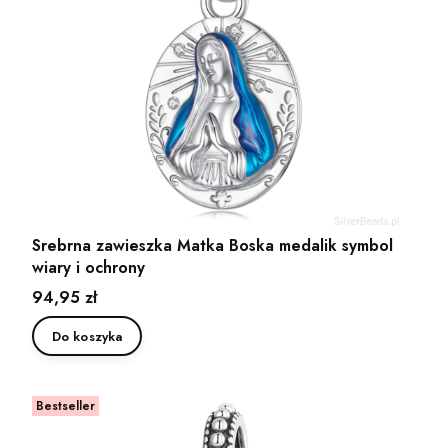
Srebrna zawieszka Matka Boska medalik symbol
wiary i ochrony
Cena
94,95 zł
Do koszyka
Bestseller