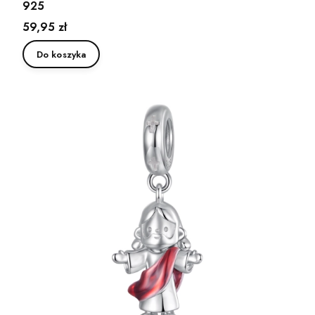
925
Cena
59,95 zł
Do koszyka