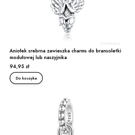
Aniołek srebrna zawieszka charms do bransoletki
modułowej lub naszyjnika
Cena
94,95 zł
Do koszyka