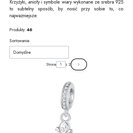
Krzyżyki, anioły i symbole wiary wykonane ze srebra 925
to subtelny sposób, by nosić przy sobie to, co
najważniejsze.
Produkty:
46
Lista produktów
Sortowanie:
Domyślne
Strona
z 2
Następne produkty