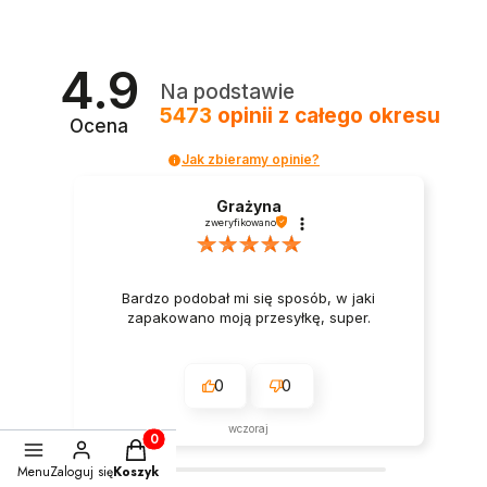
4.9
Na podstawie
5473
opinii
z całego okresu
Ocena
Jak zbieramy opinie?
Grażyna
zweryfikowano
Bardzo podobał mi się sposób, w jaki
zapakowano moją przesyłkę, super.
0
0
wczoraj
Produkty w koszyku: 0. Zobacz szczegóły
Menu
Zaloguj się
Koszyk