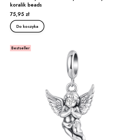
koralik beads
Cena
75,95 zł
Do koszyka
Bestseller