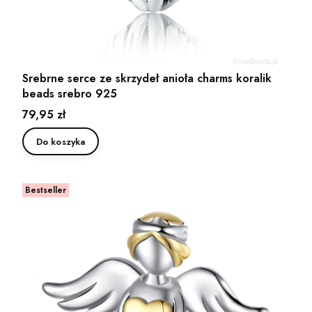
Srebrne serce ze skrzydeł anioła charms koralik
beads srebro 925
Cena
79,95 zł
Do koszyka
Bestseller