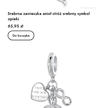
Srebrna zawieszka anioł stróż srebrny symbol
opieki
Cena
65,95 zł
Do koszyka