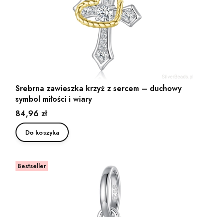
Srebrna zawieszka krzyż z sercem – duchowy
symbol miłości i wiary
Cena
84,96 zł
Do koszyka
Bestseller