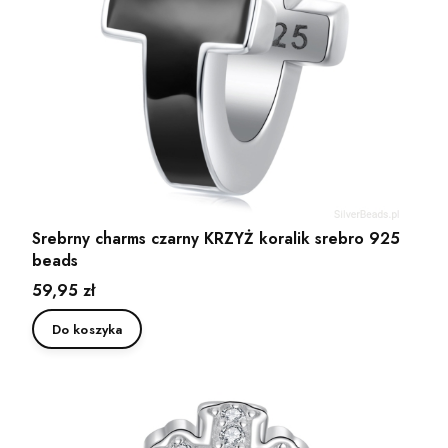
Srebrny charms czarny KRZYŻ koralik srebro 925
beads
Cena
59,95 zł
Do koszyka