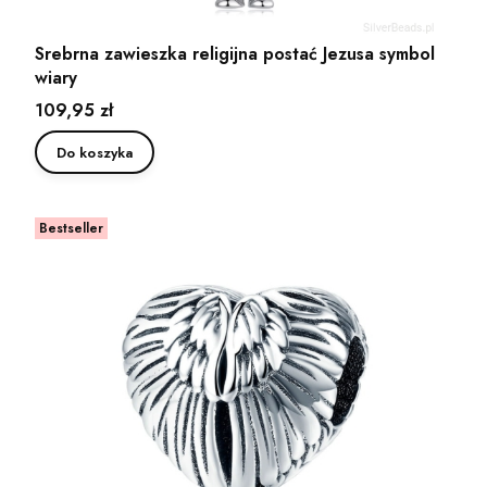
Srebrna zawieszka religijna postać Jezusa symbol
wiary
Cena
109,95 zł
Do koszyka
Bestseller