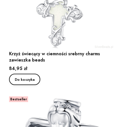
Krzyż świecący w ciemności srebrny charms
zawieszka beads
Cena
84,95 zł
Do koszyka
Bestseller