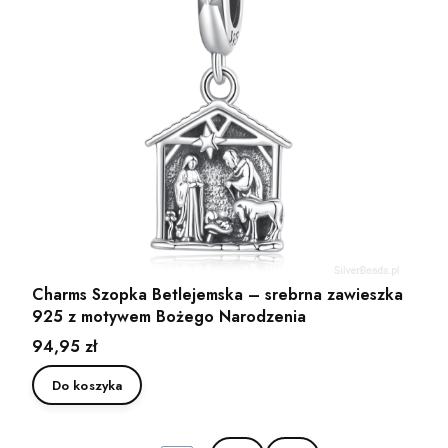
Charms Szopka Betlejemska – srebrna zawieszka
925 z motywem Bożego Narodzenia
Cena
94,95 zł
Do koszyka