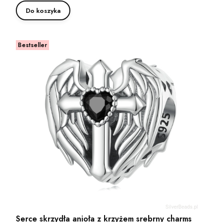
Do koszyka
Bestseller
Serce skrzydła anioła z krzyżem srebrny charms