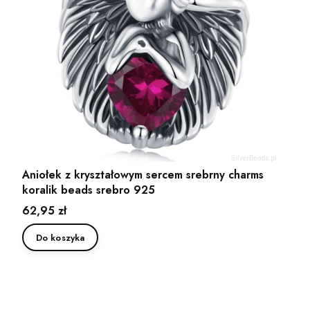
Aniołek z kryształowym sercem srebrny charms
koralik beads srebro 925
Cena
62,95 zł
Do koszyka