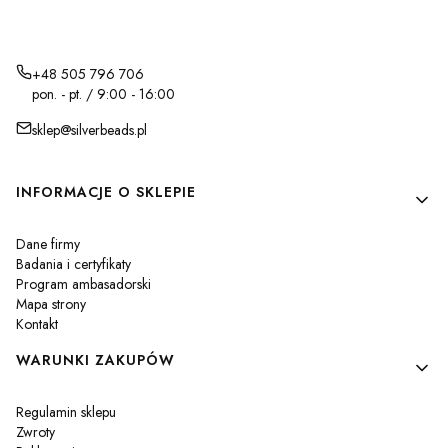
+48 505 796 706
pon. - pt. / 9:00 - 16:00
sklep@silverbeads.pl
Linki w stopce
INFORMACJE O SKLEPIE
Dane firmy
Badania i certyfikaty
Program ambasadorski
Mapa strony
Kontakt
WARUNKI ZAKUPÓW
Regulamin sklepu
Zwroty