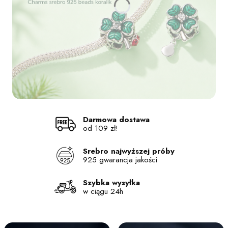
Naciśnij Enter lub spację, aby otworzyć stronę.
Naciśnij Enter lub spację, aby otworzyć stronę.
Naciśnij Enter lub spację, aby otworzyć stronę.
Naciśnij Enter lub spację, aby otworzyć stronę.
Darmowa dostawa
od 109 zł!
Srebro najwyższej próby
925 gwarancja jakości
Szybka wysyłka
w ciągu 24h