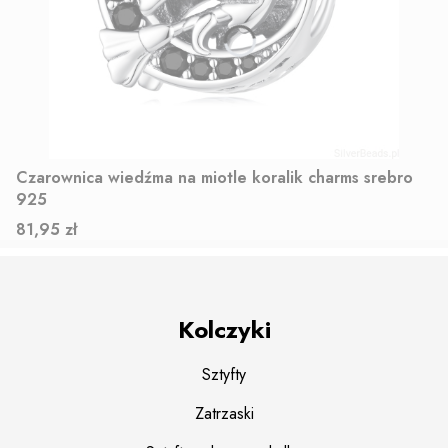
Czarownica wiedźma na miotle koralik charms srebro
925
Cena
81,95 zł
Kolczyki
Sztyfty
Zatrzaski