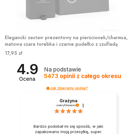
Elegancki zestaw prezentowy na pierścionek/charmsa,
matowa szara torebka i czarne pudełko z szufladą
Cena
17,95 zł
4.9
Na podstawie
5473
opinii
z całego okresu
Ocena
Jak zbieramy opinie?
Grażyna
zweryfikowano
Bardzo podobał mi się sposób, w jaki
zapakowano moją przesyłkę, super.