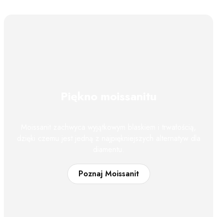
Piękno moissanitu
Moissanit zachwyca wyjątkowym blaskiem i trwałością,
dzięki czemu jest jedną z najpiękniejszych alternatyw dla
diamentu.
Poznaj Moissanit