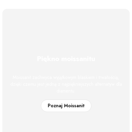
Piękno moissanitu
Moissanit zachwyca wyjątkowym blaskiem i trwałością,
dzięki czemu jest jedną z najpiękniejszych alternatyw dla
diamentu.
Poznaj Moissanit