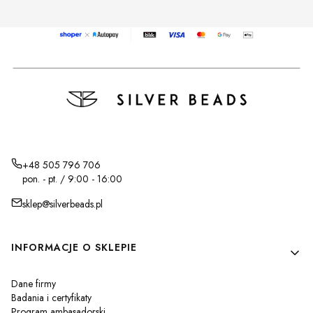
+48 505 796 706
pon. - pt. / 9:00 - 16:00
sklep@silverbeads.pl
Linki w stopce
INFORMACJE O SKLEPIE
Dane firmy
Badania i certyfikaty
Program ambasadorski