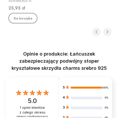
SILVERBEADS.PL
Cena
25,95 zł
Do koszyka
Opinie o produkcie: Łańcuszek
zabezpieczający podwójny stoper
kryształowe skrzydła charms srebro 925
5
100%
4
0%
5.0
3
1
opinii klientów
0%
z całego okresu
zebranych i zweryfikowanych przez
2
0%