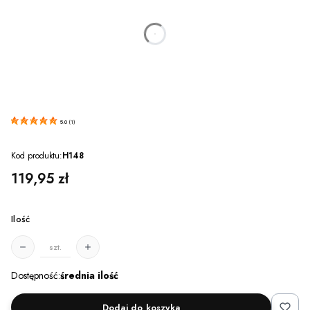
dnia
godzin
minut
sekund
5.0
(
1
)
Kod produktu:
H148
Cena
119,95 zł
Ilość
szt.
Dostępność:
średnia ilość
Dodaj do koszyka