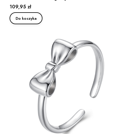
Cena
109,95 zł
Do koszyka