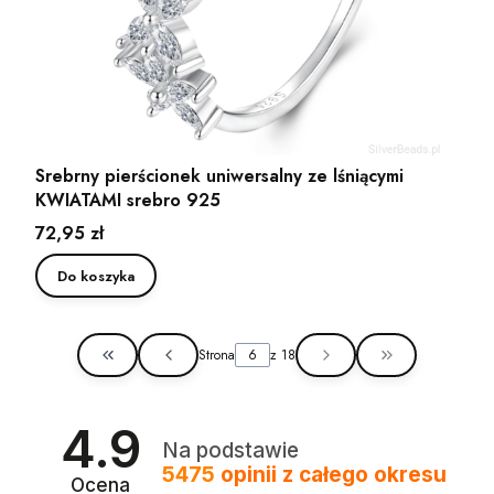
Srebrny pierścionek uniwersalny ze lśniącymi
KWIATAMI srebro 925
Cena
72,95 zł
Do koszyka
Strona
z 18
Wróć do pierwszej strony z produktami
Przejdź do ost
4.9
Na podstawie
5475
opinii
z całego okresu
Ocena