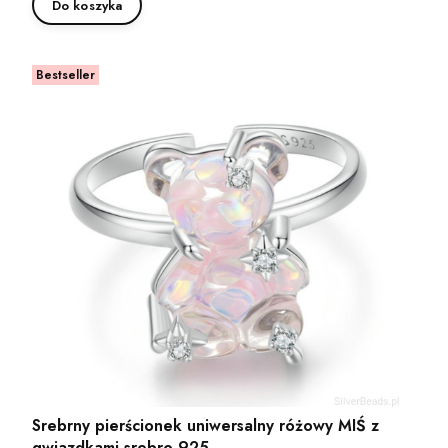
Do koszyka
Bestseller
Srebrny pierścionek uniwersalny różowy MIŚ z
gwiazdkami srebro 925