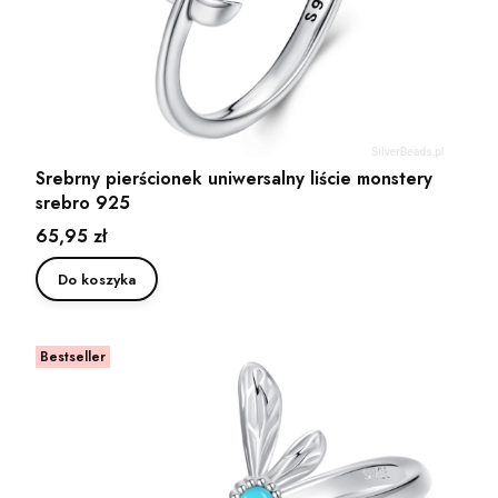
Srebrny pierścionek uniwersalny liście monstery
srebro 925
Cena
65,95 zł
Do koszyka
Bestseller