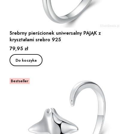
Srebrny pierścionek uniwersalny PAJĄK z
kryształami srebro 925
Cena
79,95 zł
Do koszyka
Bestseller