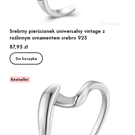
Srebrny pierścionek uniwersalny vintage z
roślinnym ornamentem srebro 925
Cena
87,95 zł
Do koszyka
Bestseller