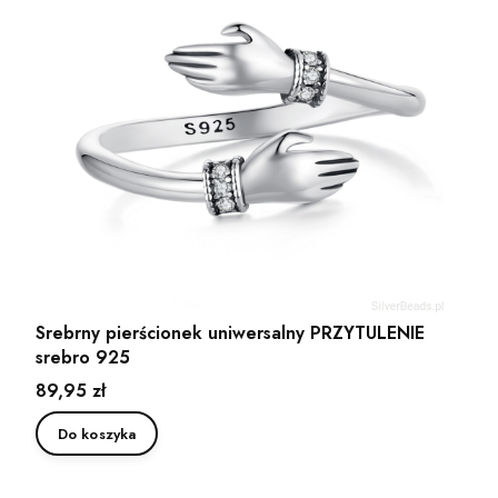
Srebrny pierścionek uniwersalny PRZYTULENIE
srebro 925
Cena
89,95 zł
Do koszyka