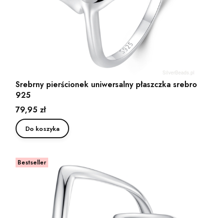
Srebrny pierścionek uniwersalny płaszczka srebro
925
Cena
79,95 zł
Do koszyka
Bestseller