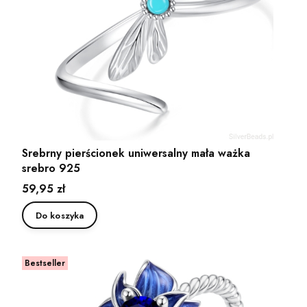
Srebrny pierścionek uniwersalny mała ważka
srebro 925
Cena
59,95 zł
Do koszyka
Bestseller