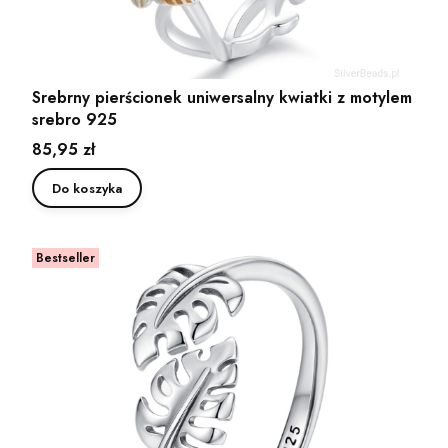
Srebrny pierścionek uniwersalny kwiatki z motylem
srebro 925
Cena
85,95 zł
Do koszyka
Bestseller