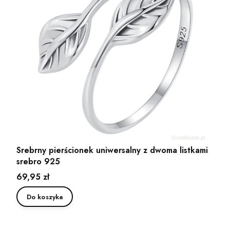
Srebrny pierścionek uniwersalny z dwoma listkami
srebro 925
Cena
69,95 zł
Do koszyka