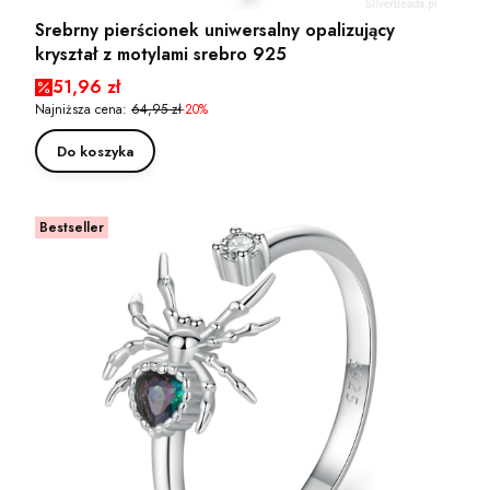
Srebrny pierścionek uniwersalny opalizujący
kryształ z motylami srebro 925
Cena promocyjna
51,96 zł
Najniższa cena:
64,95 zł
-20%
Do koszyka
Bestseller