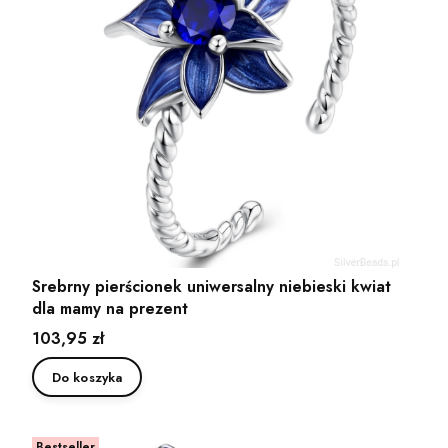
Srebrny pierścionek uniwersalny niebieski kwiat
dla mamy na prezent
Cena
103,95 zł
Do koszyka
Bestseller