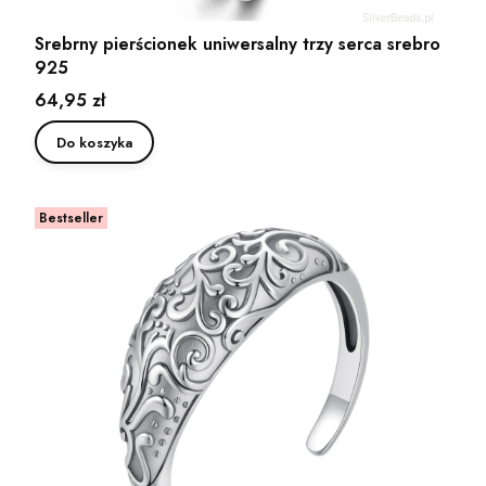
Srebrny pierścionek uniwersalny trzy serca srebro
925
Cena
64,95 zł
Do koszyka
Bestseller