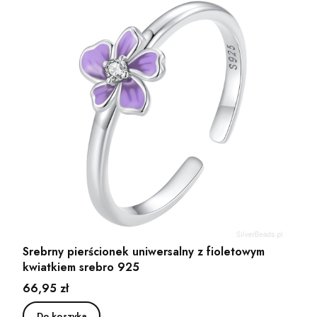
Srebrny pierścionek uniwersalny z fioletowym
kwiatkiem srebro 925
Cena
66,95 zł
Do koszyka