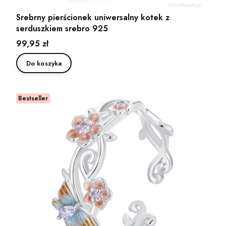
Srebrny pierścionek uniwersalny kotek z
serduszkiem srebro 925
Cena
99,95 zł
Do koszyka
Bestseller