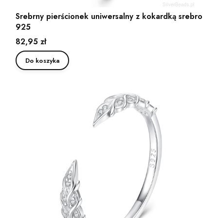
Srebrny pierścionek uniwersalny z kokardką srebro
925
Cena
82,95 zł
Do koszyka