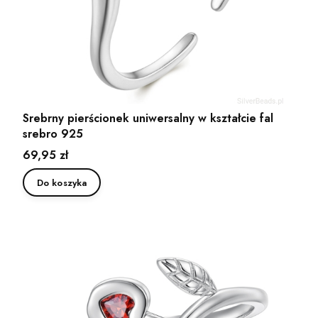
Srebrny pierścionek uniwersalny w kształcie fal
srebro 925
Cena
69,95 zł
Do koszyka