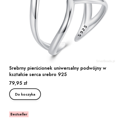
Srebrny pierścionek uniwersalny podwójny w
kształcie serca srebro 925
Cena
79,95 zł
Do koszyka
Bestseller