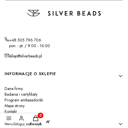
+48 505 796 706
pon. - pt. / 9:00 - 16:00
sklep@silverbeads.pl
Linki w stopce
INFORMACJE O SKLEPIE
Dane firmy
Badania i certyfikaty
Program ambasadorski
Mapa strony
Kontakt
Produkty w koszyku: 0. Zobacz szczegóły
WARUNKI ZAKUPÓW
Menu
Zaloguj się
Koszyk