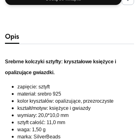
Opis
Srebrne kolczyki sztyfty: kryształowe księżyce i
opalizujące gwiazdki.
zapięcie: sztyft
materiał: srebro 925
kolor kryształów: opalizujące, przezroczyste
kształt/motyw: księżyce i gwiazdy
wymiary: 20,0*10,0 mm
sztyft całość: 11,0 mm
waga: 1,50
g
marka: SilverBeads