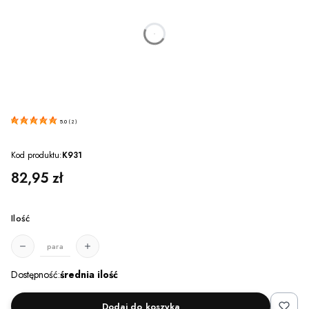
dnia
godzin
minut
sekund
5.0
(
2
)
Kod produktu:
K931
Cena
82,95 zł
Ilość
para
Dostępność:
średnia ilość
Dodaj do koszyka