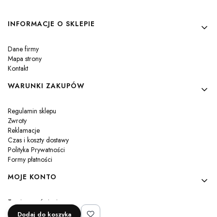
Linki w stopce
INFORMACJE O SKLEPIE
Dane firmy
Mapa strony
Kontakt
WARUNKI ZAKUPÓW
Regulamin sklepu
Zwroty
Reklamacje
Czas i koszty dostawy
Polityka Prywatności
Formy płatności
MOJE KONTO
Twoje zamówienia
Ustawienia konta
Dodaj do koszyka