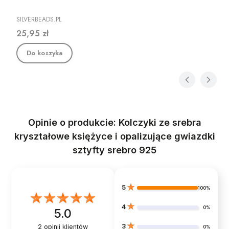
PRODUCENT
SILVERBEADS.PL
Cena
25,95 zł
Do koszyka
Opinie o produkcie: Kolczyki ze srebra
kryształowe księżyce i opalizujące gwiazdki
sztyfty srebro 925
5
100%
4
0%
5.0
3
2
opinii klientów
0%