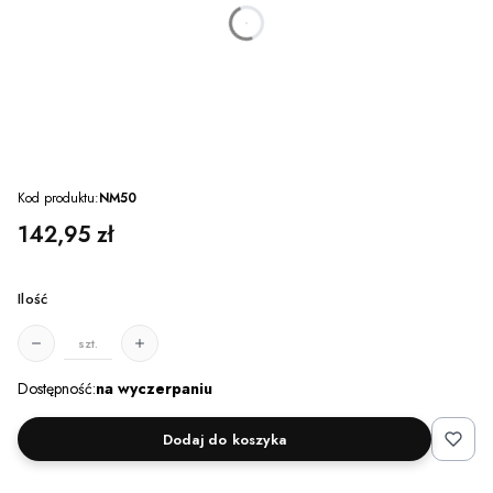
dnia
godzin
minut
sekund
Kod produktu:
NM50
Cena
142,95 zł
Ilość
szt.
Dostępność:
na wyczerpaniu
Dodaj do koszyka