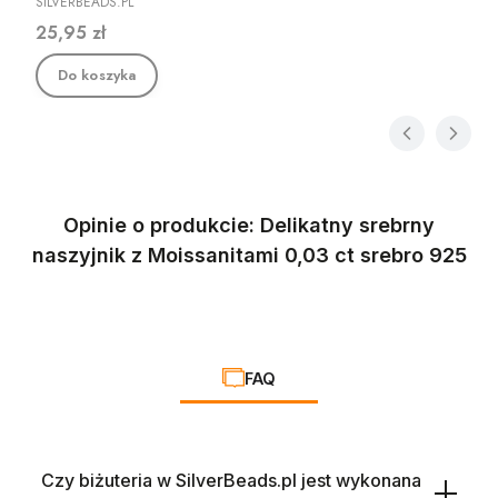
SILVERBEADS.PL
Cena
25,95 zł
Do koszyka
Opinie o produkcie: Delikatny srebrny
naszyjnik z Moissanitami 0,03 ct srebro 925
FAQ
Czy biżuteria w SilverBeads.pl jest wykonana