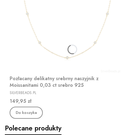
Pozłacany delikatny srebrny naszyjnik z
Moissanitami 0,03 ct srebro 925
PRODUCENT
SILVERBEADS.PL
Cena
149,95 zł
Do koszyka
Polecane produkty