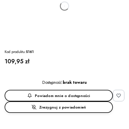
dnia
godzin
minut
sekund
Kod produktu:
S161
Cena
109,95 zł
Dostępność:
brak towaru
Powiadom mnie o dostępności
Zrezygnuj z powiadomień