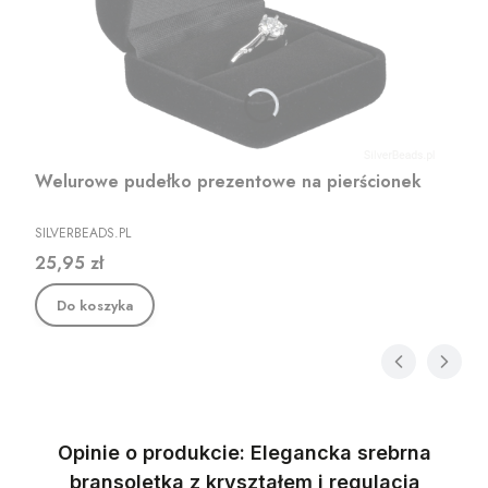
Welurowe pudełko prezentowe na pierścionek
PRODUCENT
SILVERBEADS.PL
Cena
25,95 zł
Do koszyka
Opinie o produkcie: Elegancka srebrna
bransoletka z kryształem i regulacją