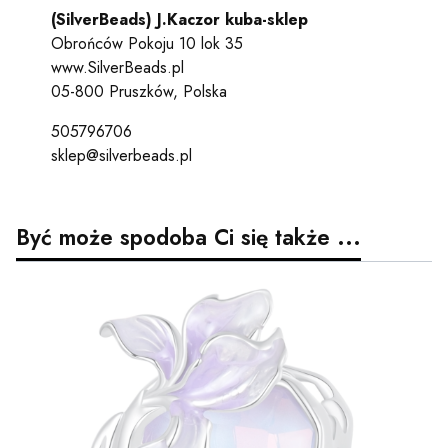
(SilverBeads) J.Kaczor kuba-sklep
Obrońców Pokoju 10 lok 35
www.SilverBeads.pl
05-800 Pruszków, Polska
505796706
sklep@silverbeads.pl
Być może spodoba Ci się także ...