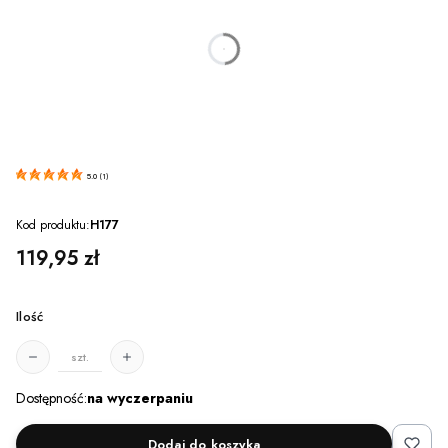
dnia
godzin
minut
sekund
5.0
(
1
)
Kod produktu:
H177
Cena
119,95 zł
Ilość
szt.
Dostępność:
na wyczerpaniu
Dodaj do koszyka