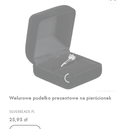
Welurowe pudełko prezentowe na pierścionek
PRODUCENT
SILVERBEADS.PL
Cena
25,95 zł