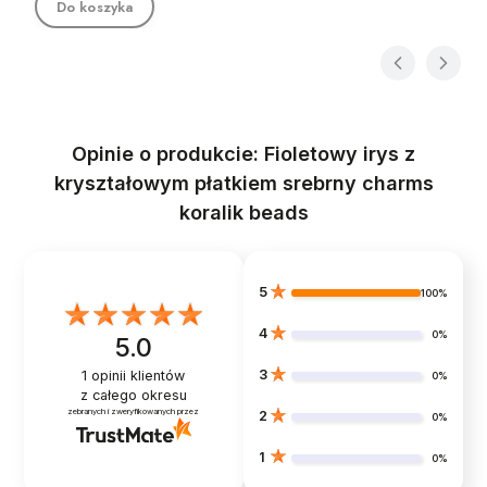
Do koszyka
Opinie o produkcie: Fioletowy irys z
kryształowym płatkiem srebrny charms
koralik beads
5
100%
4
0%
5.0
3
1
opinii klientów
0%
z całego okresu
zebranych i zweryfikowanych przez
2
0%
1
0%