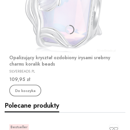
Opalizujący kryształ ozdobiony irysami srebrny
charms koralik beads
PRODUCENT
SILVERBEADS.PL
Cena
109,95 zł
Do koszyka
Polecane produkty
Bestseller