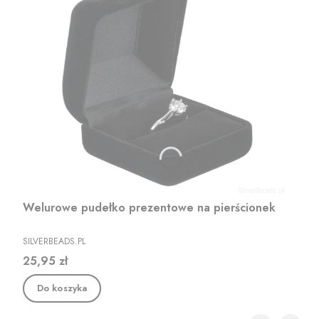
Welurowe pudełko prezentowe na pierścionek
PRODUCENT
SILVERBEADS.PL
Cena
25,95 zł
Do koszyka