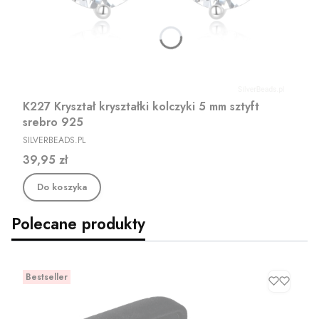
K227 Kryształ kryształki kolczyki 5 mm sztyft
srebro 925
PRODUCENT
SILVERBEADS.PL
Cena
39,95 zł
Do koszyka
Polecane produkty
Bestseller