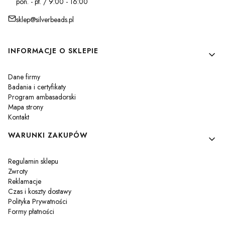
pon. - pt. / 9:00 - 16:00
sklep@silverbeads.pl
Linki w stopce
INFORMACJE O SKLEPIE
Dane firmy
Badania i certyfikaty
Program ambasadorski
Mapa strony
Kontakt
WARUNKI ZAKUPÓW
Regulamin sklepu
Zwroty
Reklamacje
Czas i koszty dostawy
Polityka Prywatności
Formy płatności