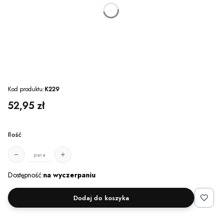
dnia
godzin
minut
sekund
Kod produktu:
K229
Cena
52,95 zł
Ilość
para
Dostępność:
na wyczerpaniu
Dodaj do koszyka