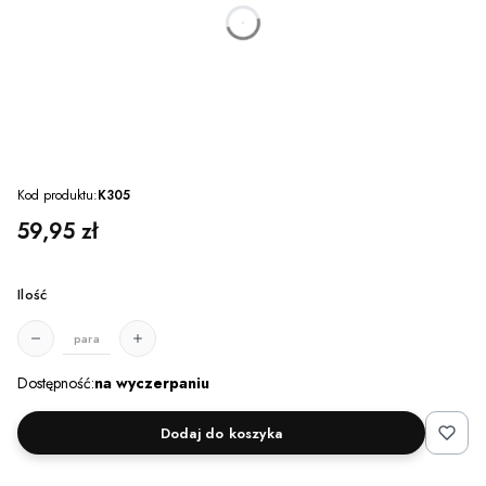
dnia
godzin
minut
sekund
Kod produktu:
K305
Cena
59,95 zł
Ilość
para
Dostępność:
na wyczerpaniu
Dodaj do koszyka