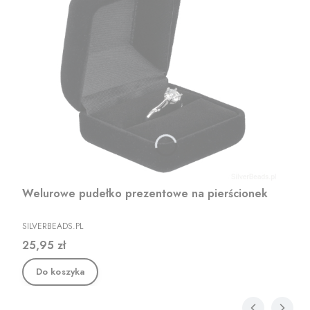
Welurowe pudełko prezentowe na pierścionek
PRODUCENT
SILVERBEADS.PL
Cena
25,95 zł
Do koszyka