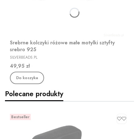
Srebrne kolczyki różowe małe motylki sztyfty
srebro 925
PRODUCENT
SILVERBEADS.PL
Cena
49,95 zł
Do koszyka
Polecane produkty
Bestseller