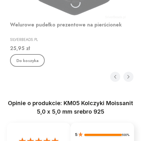
Welurowe pudełko prezentowe na pierścionek
PRODUCENT
SILVERBEADS.PL
Cena
25,95 zł
Do koszyka
Opinie o produkcie: KM05 Kolczyki Moissanit
5,0 x 5,0 mm srebro 925
5
100%