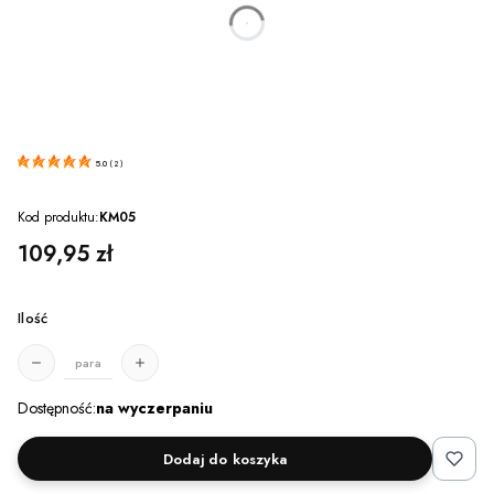
dnia
godzin
minut
sekund
5.0
(
2
)
Kod produktu:
KM05
Cena
109,95 zł
Ilość
para
Dostępność:
na wyczerpaniu
Dodaj do koszyka