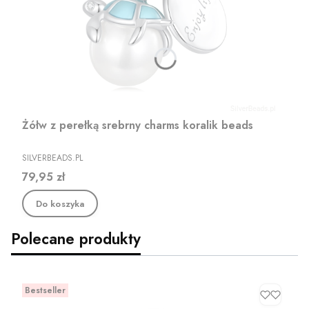
Żółw z perełką srebrny charms koralik beads
PRODUCENT
SILVERBEADS.PL
Cena
79,95 zł
Do koszyka
Polecane produkty
Bestseller