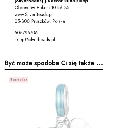
(SilverBeads) J.Kaczor kuba-sklep
Obrońców Pokoju 10 lok 35
www.SilverBeads.pl
05-800 Pruszków, Polska
505796706
sklep@silverbeads.pl
Być może spodoba Ci się także ...
Bestseller