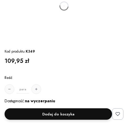
dnia
godzin
minut
sekund
Kod produktu:
K349
Cena
109,95 zł
Ilość
para
Dostępność:
na wyczerpaniu
Dodaj do koszyka