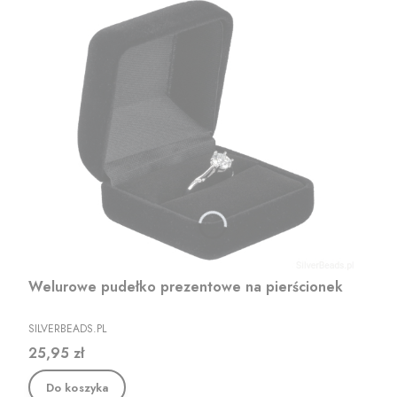
Welurowe pudełko prezentowe na pierścionek
PRODUCENT
SILVERBEADS.PL
Cena
25,95 zł
Do koszyka