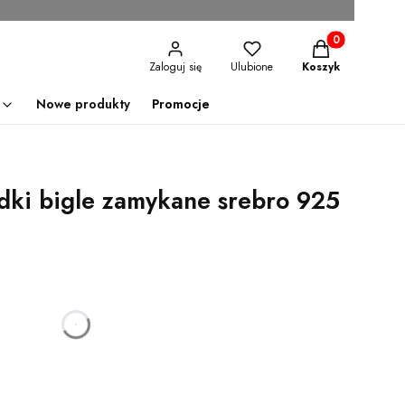
Produkty w kosz
Zaloguj się
Ulubione
Koszyk
Nowe produkty
Promocje
dki bigle zamykane srebro 925
godzin
minut
sekund