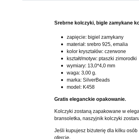
Srebrne kolczyki, bigle zamykane k
zapięcie: bigiel zamykany
materiał: srebro 925, emalia
kolor kryształów: czerwone
kształt/motyw: ptaszki zimorodki
wymiary: 13,0*4,0 mm
waga: 3,00
g.
marka: SilverBeads
model: K458
Gratis eleganckie opakowanie.
Kolczyki zostaną zapakowane w elega
bransoletka, naszyjnik kolczyki zost
Jeśli kupujesz biżuterię dla kilku osób
ofercie.