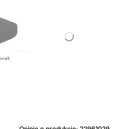
ionek
Opinie o produkcie: 22961029