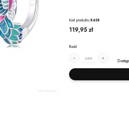
Kod produktu:
K458
Cena
119,95 zł
Ilość
para
Dostęp