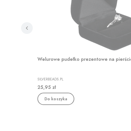
Welurowe pudełko prezentowe na pierśc
PRODUCENT
SILVERBEADS.PL
Cena
25,95 zł
Do koszyka