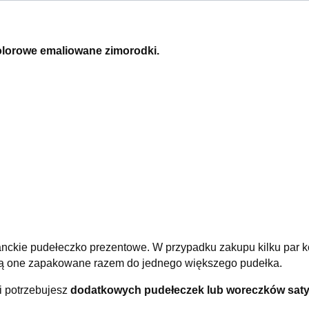
olorowe emaliowane zimorodki.
nckie pudełeczko prezentowe. W przypadku zakupu kilku par k
aną one zapakowane razem do jednego większego pudełka.
 i potrzebujesz
dodatkowych pudełeczek lub woreczków sa