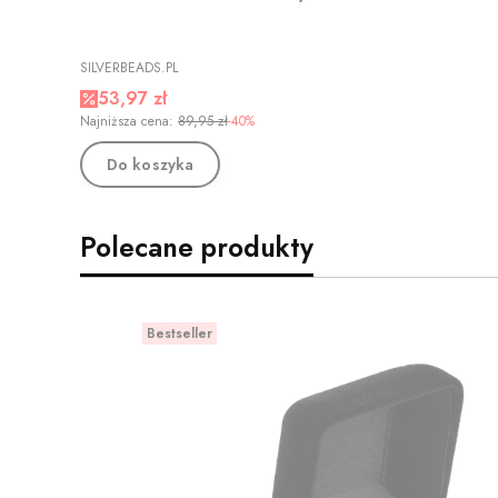
PRODUCENT
SILVERBEADS.PL
Cena promocyjna
53,97 zł
Najniższa cena:
89,95 zł
-40%
Do koszyka
Polecane produkty
Bestseller