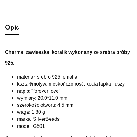
Opis
Charms, zawieszka, koralik wykonany ze srebra próby
925.
materiał: srebro 925, emalia
kształt/motyw: nieskończoność, kocia łapka i uszy
napis: "forever love"
wymiary: 20,0*11,0 mm
szerokość otworu: 4,5 mm
waga: 1,30 g
marka: SilverBeads
model: G501