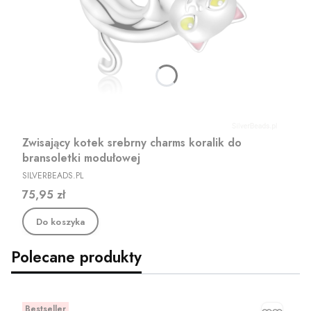
Zwisający kotek srebrny charms koralik do
bransoletki modułowej
PRODUCENT
SILVERBEADS.PL
Cena
75,95 zł
Do koszyka
Polecane produkty
Bestseller