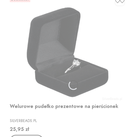
Welurowe pudełko prezentowe na pierścionek
PRODUCENT
SILVERBEADS.PL
Cena
25,95 zł