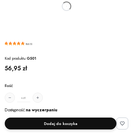
dnia
godzin
minut
sekund
5.0
(
1
)
Kod produktu:
G501
Cena
56,95 zł
Ilość
szt.
Dostępność:
na wyczerpaniu
Dodaj do koszyka