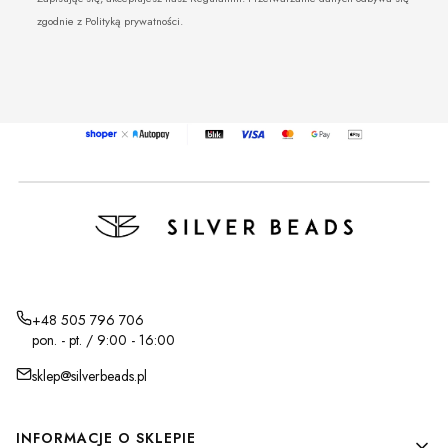
zgodnie z Polityką prywatności.
+48 505 796 706
pon. - pt. / 9:00 - 16:00
sklep@silverbeads.pl
Linki w stopce
INFORMACJE O SKLEPIE