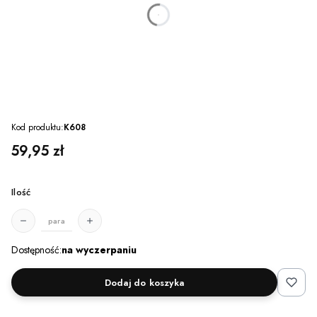
dnia
godzin
minut
sekund
Kod produktu:
K608
Cena
59,95 zł
Ilość
para
Dostępność:
na wyczerpaniu
Dodaj do koszyka