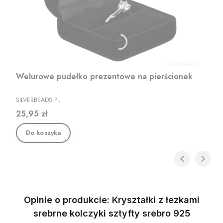
Welurowe pudełko prezentowe na pierścionek
PRODUCENT
SILVERBEADS.PL
Cena
25,95 zł
Do koszyka
Opinie o produkcie: Kryształki z łezkami
srebrne kolczyki sztyfty srebro 925