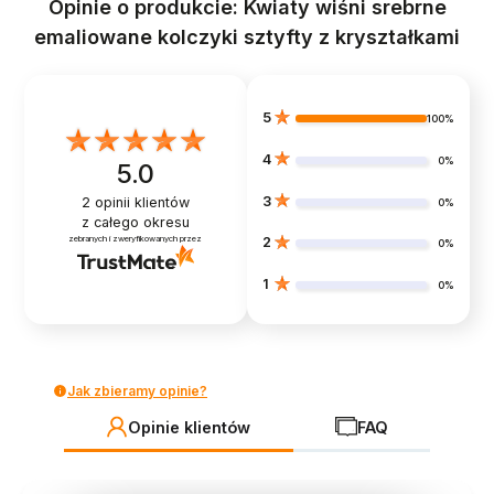
Opinie o produkcie: Kwiaty wiśni srebrne
emaliowane kolczyki sztyfty z kryształkami
5
100%
4
0%
5.0
3
2
opinii klientów
0%
z całego okresu
zebranych i zweryfikowanych przez
2
0%
1
0%
Jak zbieramy opinie?
Opinie klientów
FAQ