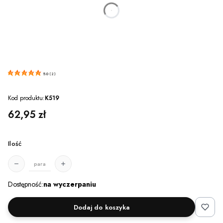
dnia
godzin
minut
sekund
5.0
(
2
)
Kod produktu:
K519
Cena
62,95 zł
Ilość
para
Dostępność:
na wyczerpaniu
Dodaj do koszyka