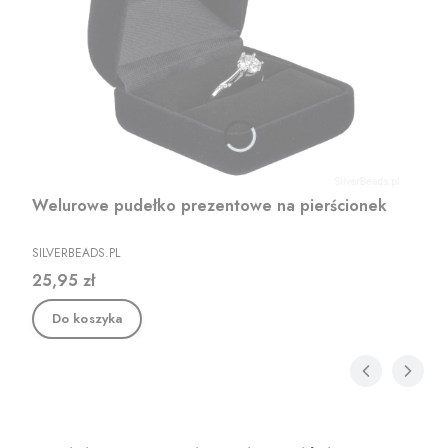
Welurowe pudełko prezentowe na pierścionek
PRODUCENT
SILVERBEADS.PL
Cena
25,95 zł
Do koszyka