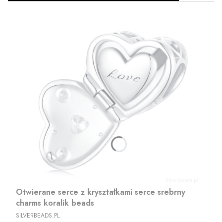
Otwierane serce z kryształkami serce srebrny
charms koralik beads
PRODUCENT
SILVERBEADS.PL