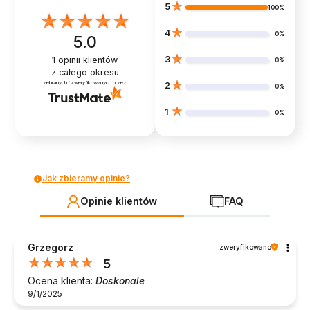
5
100%
4
0%
5.0
3
1
opinii klientów
0%
z całego okresu
zebranych i zweryfikowanych przez
2
0%
1
0%
Jak zbieramy opinie?
Opinie klientów
FAQ
Grzegorz
zweryfikowano
5
Ocena klienta:
Doskonale
9/1/2025