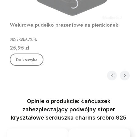
Welurowe pudełko prezentowe na pierścionek
PRODUCENT
SILVERBEADS.PL
Cena
25,95 zł
Do koszyka
Opinie o produkcie: Łańcuszek
zabezpieczający podwójny stoper
kryształowe serduszka charms srebro 925