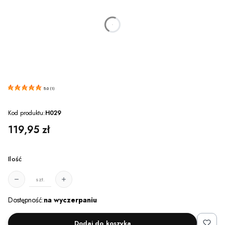
dnia
godzin
minut
sekund
5.0
(
1
)
Kod produktu:
H029
Cena
119,95 zł
Ilość
szt.
Dostępność:
na wyczerpaniu
Dodaj do koszyka