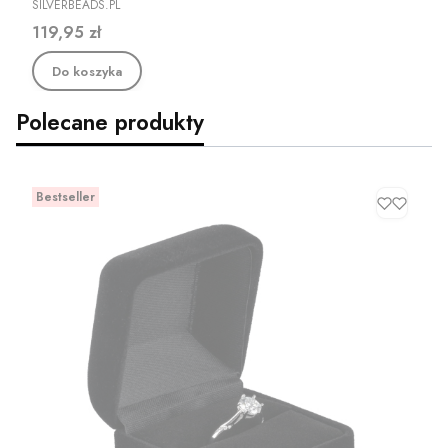
PRODUCENT
SILVERBEADS.PL
Cena
119,95 zł
Do koszyka
Polecane produkty
Bestseller