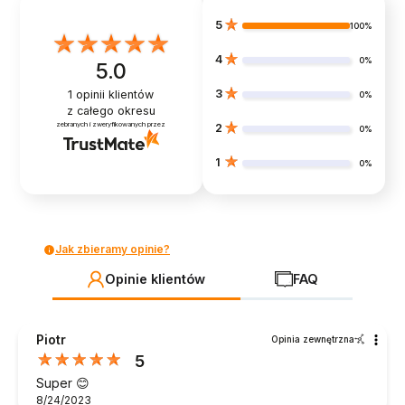
5
100%
4
0%
5.0
3
1
opinii klientów
0%
z całego okresu
zebranych i zweryfikowanych przez
2
0%
1
0%
Jak zbieramy opinie?
Opinie klientów
FAQ
Piotr
Opinia zewnętrzna
5
Super 😊
8/24/2023