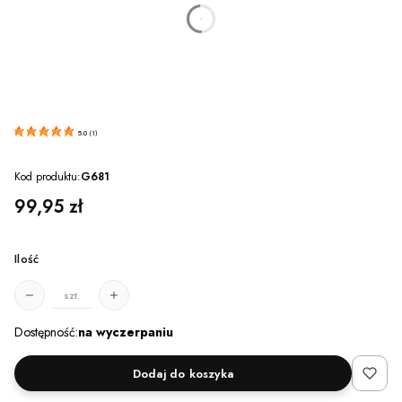
dnia
godzin
minut
sekund
5.0
(
1
)
Kod produktu:
G681
Cena
99,95 zł
Ilość
szt.
Dostępność:
na wyczerpaniu
Dodaj do koszyka