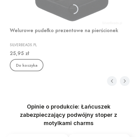
Welurowe pudełko prezentowe na pierścionek
PRODUCENT
SILVERBEADS.PL
Cena
25,95 zł
Do koszyka
Opinie o produkcie: Łańcuszek
zabezpieczający podwójny stoper z
motylkami charms