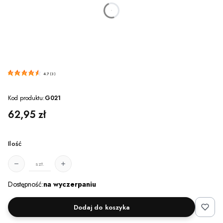
dnia
godzin
minut
sekund
4.7
(
3
)
Kod produktu:
G021
Cena
62,95 zł
Ilość
szt.
Dostępność:
na wyczerpaniu
Dodaj do koszyka