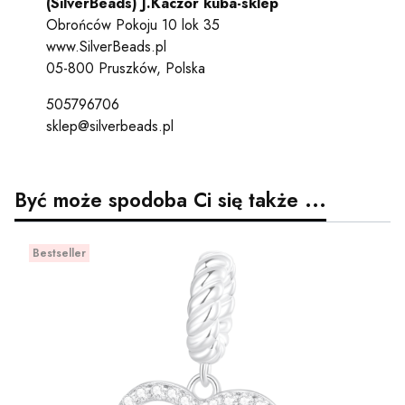
(SilverBeads) J.Kaczor kuba-sklep
Obrońców Pokoju 10 lok 35
www.SilverBeads.pl
05-800 Pruszków, Polska
505796706
sklep@silverbeads.pl
Być może spodoba Ci się także ...
Bestseller