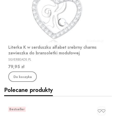
Literka K w serduszku alfabet srebrny charms
zawieszka do bransoletki modułowej
PRODUCENT
SILVERBEADS.PL
Cena
79,95 zł
Do koszyka
Polecane produkty
Bestseller