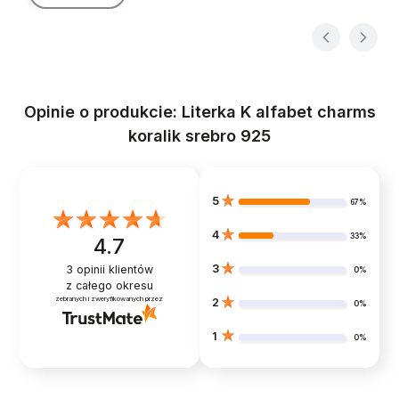
Opinie o produkcie: Literka K alfabet charms
koralik srebro 925
5
67%
4
33%
4.7
3
3
opinii klientów
0%
z całego okresu
zebranych i zweryfikowanych przez
2
0%
1
0%