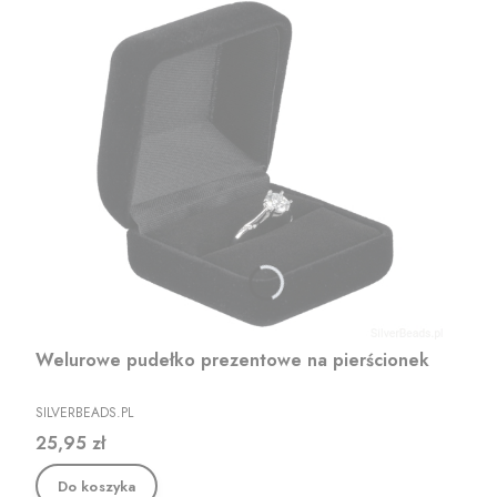
Welurowe pudełko prezentowe na pierścionek
PRODUCENT
SILVERBEADS.PL
Cena
25,95 zł
Do koszyka