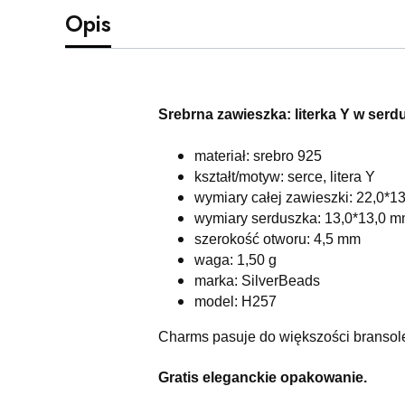
Opis
Srebrna zawieszka: literka Y w serd
materiał: srebro 925
kształt/motyw: serce, litera Y
wymiary całej zawieszki: 22,0*1
wymiary serduszka: 13,0*13,0 
szerokość otworu: 4,5 mm
waga: 1,50 g
marka: SilverBeads
model: H257
Charms pasuje do większości bransol
Gratis eleganckie opakowanie.