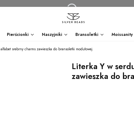
Pierścionki
Naszyjniki
Bransoletki
Moissanity
 alfabet srebrny charms zawieszka do bransoletki modułowej
Literka Y w serd
zawieszka do br
dnia