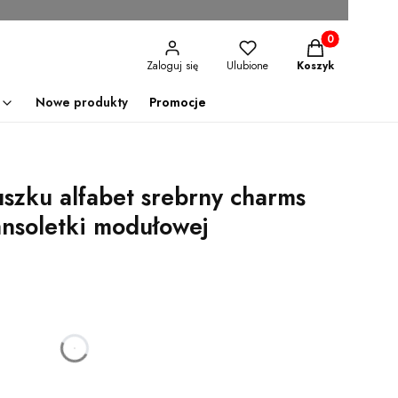
Produkty w kosz
Zaloguj się
Ulubione
Koszyk
Nowe produkty
Promocje
uszku alfabet srebrny charms
ansoletki modułowej
godzin
minut
sekund