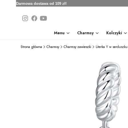
Darmowa dostawa od 109 zł!
Menu
Charmsy
Kolczyki
Strona główna
Charmsy
Charmsy zawieszki
Literka Y w serduszku