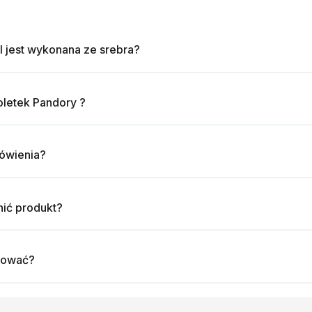
l jest wykonana ze srebra?
oletek Pandory ?
mówienia?
ić produkt?
tować?