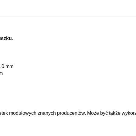
uszku.
3,0 mm
mm
etek modułowych znanych producentów. Może być także wykorzy