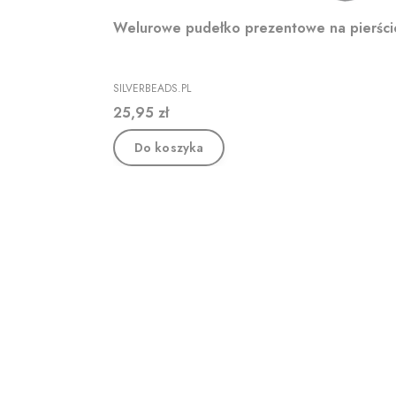
Welurowe pudełko prezentowe na pierśc
PRODUCENT
SILVERBEADS.PL
Cena
25,95 zł
Do koszyka