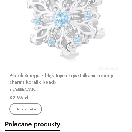
Płatek śniegu z błękitnymi kryształkami srebrny
charms koralik beads
PRODUCENT
SILVERBEADS.PL
Cena
82,95 zł
Do koszyka
Polecane produkty