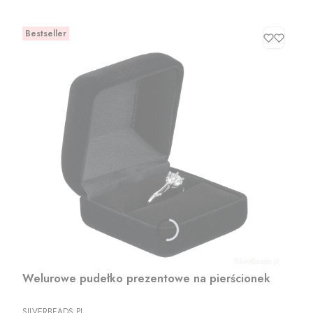
Bestseller
Welurowe pudełko prezentowe na pierścionek
PRODUCENT
SILVERBEADS.PL