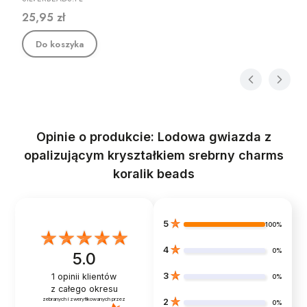
Cena
25,95 zł
Do koszyka
Opinie o produkcie: Lodowa gwiazda z
opalizującym kryształkiem srebrny charms
koralik beads
5
100%
4
0%
5.0
3
1
opinii klientów
0%
z całego okresu
zebranych i zweryfikowanych przez
2
0%