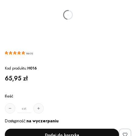
dnia
godzin
minut
sekund
5.0
(
1
)
Kod produktu:
H016
Cena
65,95 zł
Ilość
szt.
Dostępność:
na wyczerpaniu
Dodaj do koszyka