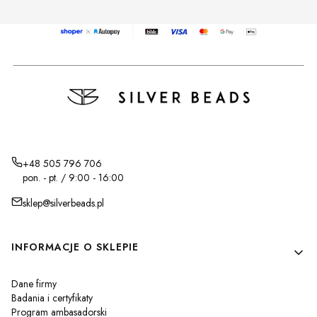
+48 505 796 706
pon. - pt. / 9:00 - 16:00
sklep@silverbeads.pl
Linki w stopce
INFORMACJE O SKLEPIE
Dane firmy
Badania i certyfikaty
Program ambasadorski